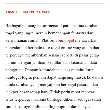
ADMIN
MARCH 21, 2026
Berbagai peluang besar menanti para pecinta taruhan
togel yang ingin meraih kemenangan fantastis dari
kenyamanan rumah. Platform
bun togel
menawarkan
pengalaman bermain toto togel online yang aman dan
terpercaya, memberikan sensasi seperti di pasar gelap
namun dengan jaminan keadilan dan keamanan data
pengguna. Dengan kemudahan akses melalui fitur
buntogel login, pemain dapat langsung masuk ke dalam
dunia taruhan yang menyajikan berbagai pasaran dan
jackpot besar setiap hari. Tidak perlu repot mencari
situs terpercaya, karena buntogel dikenal sebagai salah
satu situs togel online paling populer dan banyak