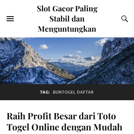
Slot Gacor Paling
Stabil dan
Menguntungkan
TAG:
BUNTOGEL DAFTAR
Raih Profit Besar dari Toto
Togel Online dengan Mudah