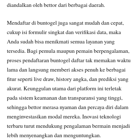
diandalkan oleh bettor dari berbagai daerah.
Mendaftar di buntogel juga sangat mudah dan cepat,
cukup isi formulir singkat dan verifikasi data, maka
Anda sudah bisa menikmati semua layanan yang
tersedia. Bagi pemula maupun pemain berpengalaman,
proses pendaftaran buntogel daftar tak memakan waktu
lama dan langsung memberi akses penuh ke berbagai
fitur seperti live draw, history angka, dan prediksi yang
akurat. Keunggulan utama dari platform ini terletak
pada sistem keamanan dan transparansi yang tinggi,
sehingga bettor merasa nyaman dan percaya diri dalam
menginvestasikan modal mereka. Inovasi teknologi
terbaru turut mendukung pengalaman bermain menjadi
lebih menyenangkan dan menguntungkan.