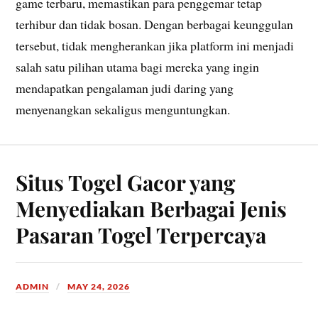
game terbaru, memastikan para penggemar tetap
terhibur dan tidak bosan. Dengan berbagai keunggulan
tersebut, tidak mengherankan jika platform ini menjadi
salah satu pilihan utama bagi mereka yang ingin
mendapatkan pengalaman judi daring yang
menyenangkan sekaligus menguntungkan.
Situs Togel Gacor yang
Menyediakan Berbagai Jenis
Pasaran Togel Terpercaya
ADMIN
MAY 24, 2026