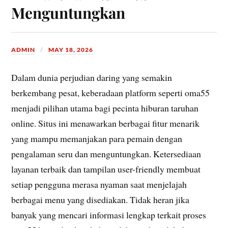
Menguntungkan
ADMIN
MAY 18, 2026
Dalam dunia perjudian daring yang semakin
berkembang pesat, keberadaan platform seperti oma55
menjadi pilihan utama bagi pecinta hiburan taruhan
online. Situs ini menawarkan berbagai fitur menarik
yang mampu memanjakan para pemain dengan
pengalaman seru dan menguntungkan. Ketersediaan
layanan terbaik dan tampilan user-friendly membuat
setiap pengguna merasa nyaman saat menjelajah
berbagai menu yang disediakan. Tidak heran jika
banyak yang mencari informasi lengkap terkait proses