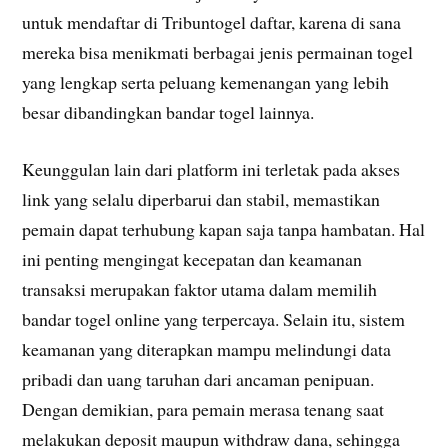
untuk mendaftar di Tribuntogel daftar, karena di sana
mereka bisa menikmati berbagai jenis permainan togel
yang lengkap serta peluang kemenangan yang lebih
besar dibandingkan bandar togel lainnya.
Keunggulan lain dari platform ini terletak pada akses
link yang selalu diperbarui dan stabil, memastikan
pemain dapat terhubung kapan saja tanpa hambatan. Hal
ini penting mengingat kecepatan dan keamanan
transaksi merupakan faktor utama dalam memilih
bandar togel online yang terpercaya. Selain itu, sistem
keamanan yang diterapkan mampu melindungi data
pribadi dan uang taruhan dari ancaman penipuan.
Dengan demikian, para pemain merasa tenang saat
melakukan deposit maupun withdraw dana, sehingga