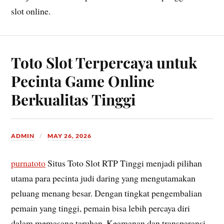
slot online.
Toto Slot Terpercaya untuk
Pecinta Game Online
Berkualitas Tinggi
ADMIN
MAY 26, 2026
purnatoto
Situs Toto Slot RTP Tinggi menjadi pilihan
utama para pecinta judi daring yang mengutamakan
peluang menang besar. Dengan tingkat pengembalian
pemain yang tinggi, pemain bisa lebih percaya diri
dalam memasang taruhan. Keamanan dan transparansi