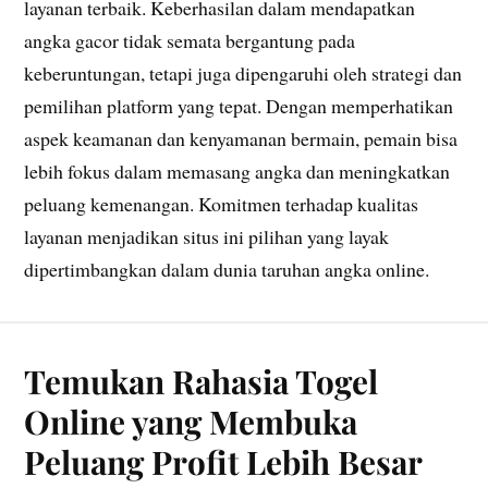
layanan terbaik. Keberhasilan dalam mendapatkan
angka gacor tidak semata bergantung pada
keberuntungan, tetapi juga dipengaruhi oleh strategi dan
pemilihan platform yang tepat. Dengan memperhatikan
aspek keamanan dan kenyamanan bermain, pemain bisa
lebih fokus dalam memasang angka dan meningkatkan
peluang kemenangan. Komitmen terhadap kualitas
layanan menjadikan situs ini pilihan yang layak
dipertimbangkan dalam dunia taruhan angka online.
Temukan Rahasia Togel
Online yang Membuka
Peluang Profit Lebih Besar