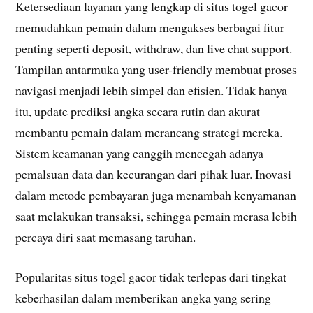
Ketersediaan layanan yang lengkap di situs togel gacor
memudahkan pemain dalam mengakses berbagai fitur
penting seperti deposit, withdraw, dan live chat support.
Tampilan antarmuka yang user-friendly membuat proses
navigasi menjadi lebih simpel dan efisien. Tidak hanya
itu, update prediksi angka secara rutin dan akurat
membantu pemain dalam merancang strategi mereka.
Sistem keamanan yang canggih mencegah adanya
pemalsuan data dan kecurangan dari pihak luar. Inovasi
dalam metode pembayaran juga menambah kenyamanan
saat melakukan transaksi, sehingga pemain merasa lebih
percaya diri saat memasang taruhan.
Popularitas situs togel gacor tidak terlepas dari tingkat
keberhasilan dalam memberikan angka yang sering