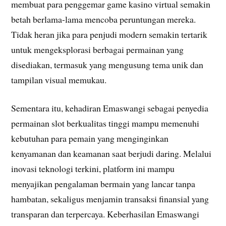
membuat para penggemar game kasino virtual semakin
betah berlama-lama mencoba peruntungan mereka.
Tidak heran jika para penjudi modern semakin tertarik
untuk mengeksplorasi berbagai permainan yang
disediakan, termasuk yang mengusung tema unik dan
tampilan visual memukau.
Sementara itu, kehadiran Emaswangi sebagai penyedia
permainan slot berkualitas tinggi mampu memenuhi
kebutuhan para pemain yang menginginkan
kenyamanan dan keamanan saat berjudi daring. Melalui
inovasi teknologi terkini, platform ini mampu
menyajikan pengalaman bermain yang lancar tanpa
hambatan, sekaligus menjamin transaksi finansial yang
transparan dan terpercaya. Keberhasilan Emaswangi