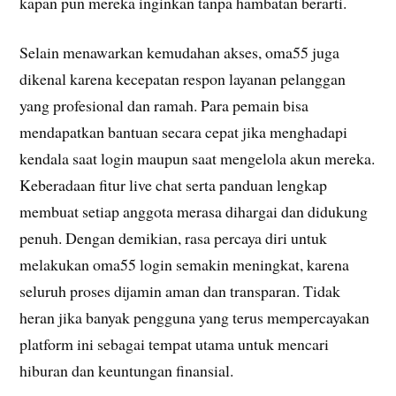
kapan pun mereka inginkan tanpa hambatan berarti.
Selain menawarkan kemudahan akses, oma55 juga
dikenal karena kecepatan respon layanan pelanggan
yang profesional dan ramah. Para pemain bisa
mendapatkan bantuan secara cepat jika menghadapi
kendala saat login maupun saat mengelola akun mereka.
Keberadaan fitur live chat serta panduan lengkap
membuat setiap anggota merasa dihargai dan didukung
penuh. Dengan demikian, rasa percaya diri untuk
melakukan oma55 login semakin meningkat, karena
seluruh proses dijamin aman dan transparan. Tidak
heran jika banyak pengguna yang terus mempercayakan
platform ini sebagai tempat utama untuk mencari
hiburan dan keuntungan finansial.