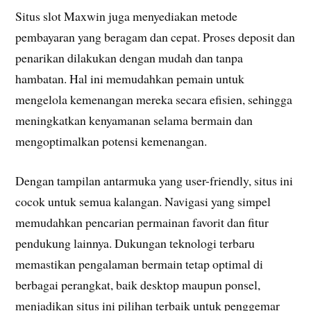
Situs slot Maxwin juga menyediakan metode
pembayaran yang beragam dan cepat. Proses deposit dan
penarikan dilakukan dengan mudah dan tanpa
hambatan. Hal ini memudahkan pemain untuk
mengelola kemenangan mereka secara efisien, sehingga
meningkatkan kenyamanan selama bermain dan
mengoptimalkan potensi kemenangan.
Dengan tampilan antarmuka yang user-friendly, situs ini
cocok untuk semua kalangan. Navigasi yang simpel
memudahkan pencarian permainan favorit dan fitur
pendukung lainnya. Dukungan teknologi terbaru
memastikan pengalaman bermain tetap optimal di
berbagai perangkat, baik desktop maupun ponsel,
menjadikan situs ini pilihan terbaik untuk penggemar