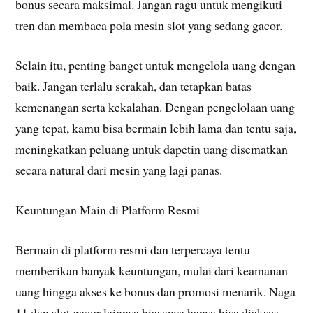
bonus secara maksimal. Jangan ragu untuk mengikuti
tren dan membaca pola mesin slot yang sedang gacor.
Selain itu, penting banget untuk mengelola uang dengan
baik. Jangan terlalu serakah, dan tetapkan batas
kemenangan serta kekalahan. Dengan pengelolaan uang
yang tepat, kamu bisa bermain lebih lama dan tentu saja,
meningkatkan peluang untuk dapetin uang disematkan
secara natural dari mesin yang lagi panas.
Keuntungan Main di Platform Resmi
Bermain di platform resmi dan terpercaya tentu
memberikan banyak keuntungan, mulai dari keamanan
uang hingga akses ke bonus dan promosi menarik. Naga
11 dan slot gacor lainnya biasanya hanya bisa diakses