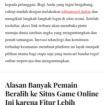
kepada pelanggan. Bagi Anda yang ingin bergabung,
cukup mudah dengan melakukan
tribuntogel daftar
dan
mengikuti langkah-langkah login di situs resmi. Setelah
terdaftar, akses link terbaru akan membuka pintu
menuju dunia taruhan angka yang menguntungkan dan
penuh tantangan. Inovasi teknologi dan komitmen
terhadap keamanan membuat platform ini layak menjadi
pilihan utama bagi siapa saja yang mencari bandar togel
online terpercaya dan menguntungkan.
Alasan Banyak Pemain
Beralih ke Situs Game Online
Ini karena Fitur Lebih