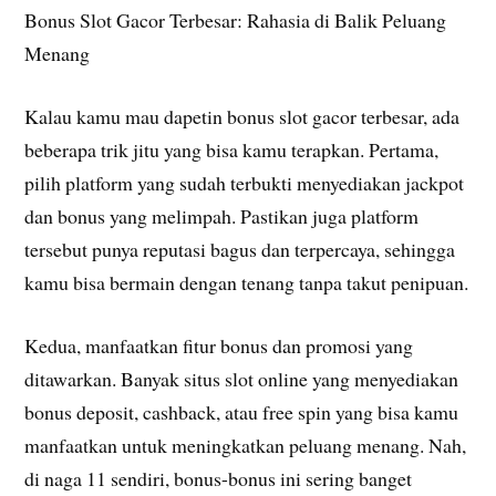
Bonus Slot Gacor Terbesar: Rahasia di Balik Peluang
Menang
Kalau kamu mau dapetin bonus slot gacor terbesar, ada
beberapa trik jitu yang bisa kamu terapkan. Pertama,
pilih platform yang sudah terbukti menyediakan jackpot
dan bonus yang melimpah. Pastikan juga platform
tersebut punya reputasi bagus dan terpercaya, sehingga
kamu bisa bermain dengan tenang tanpa takut penipuan.
Kedua, manfaatkan fitur bonus dan promosi yang
ditawarkan. Banyak situs slot online yang menyediakan
bonus deposit, cashback, atau free spin yang bisa kamu
manfaatkan untuk meningkatkan peluang menang. Nah,
di naga 11 sendiri, bonus-bonus ini sering banget