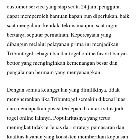
customer service yang siap sedia 24 jam, pengguna
dapat memperoleh bantuan kapan pun diperlukan, baik
saat mengalami kendala teknis maupun saat ingin
bertanya seputar permainan. Kepercayaan yang
dibangun melalui pelayanan prima ini menjadikan
Tribuntogel sebagai bandar togel online favorit banyak
bettor yang menginginkan kemenangan besar dan
pengalaman bermain yang menyenangkan.
Dengan semua keunggulan yang dimilikinya, tidak
mengherankan jika Tribuntogel semakin dikenal luas
dan mendapatkan posisi terdepan di antara situs judi
togel online lainnya. Popularitasnya yang terus
meningkat tidak terlepas dari strategi pemasaran dan
kualitas layanan yang konsisten memberikan kepuasan