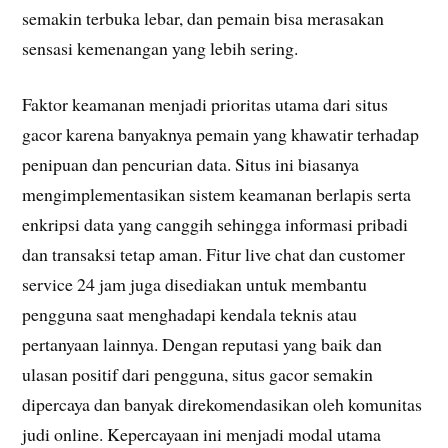
semakin terbuka lebar, dan pemain bisa merasakan
sensasi kemenangan yang lebih sering.
Faktor keamanan menjadi prioritas utama dari situs
gacor karena banyaknya pemain yang khawatir terhadap
penipuan dan pencurian data. Situs ini biasanya
mengimplementasikan sistem keamanan berlapis serta
enkripsi data yang canggih sehingga informasi pribadi
dan transaksi tetap aman. Fitur live chat dan customer
service 24 jam juga disediakan untuk membantu
pengguna saat menghadapi kendala teknis atau
pertanyaan lainnya. Dengan reputasi yang baik dan
ulasan positif dari pengguna, situs gacor semakin
dipercaya dan banyak direkomendasikan oleh komunitas
judi online. Kepercayaan ini menjadi modal utama