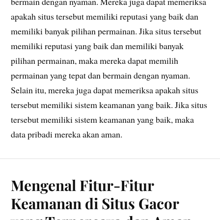
bermain dengan nyaman. Mereka juga dapat memeriksa
apakah situs tersebut memiliki reputasi yang baik dan
memiliki banyak pilihan permainan. Jika situs tersebut
memiliki reputasi yang baik dan memiliki banyak
pilihan permainan, maka mereka dapat memilih
permainan yang tepat dan bermain dengan nyaman.
Selain itu, mereka juga dapat memeriksa apakah situs
tersebut memiliki sistem keamanan yang baik. Jika situs
tersebut memiliki sistem keamanan yang baik, maka
data pribadi mereka akan aman.
Mengenal Fitur-Fitur
Keamanan di Situs Gacor