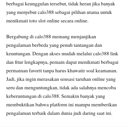
berbagai keunggulan tersebut, tidak heran jika banyak
yang menyebut calo388 sebagai pilihan utama untuk
menikmati toto slot online secara online.
Bergabung di calo388 memang menjanjikan
pengalaman berbeda yang penuh tantangan dan
keuntungan. Dengan akses mudah melalui calo388 link
dan fitur lengkapnya, pemain dapat menikmati berbagai
permainan favorit tanpa harus khawatir soal keamanan.
Jadi, jika ingin merasakan sensasi taruhan online yang
seru dan menguntungkan, tidak ada salahnya mencoba
keberuntungan di calo388. Semakin banyak yang
membuktikan bahwa platform ini mampu memberikan
pengalaman terbaik dalam dunia judi daring saat ini.