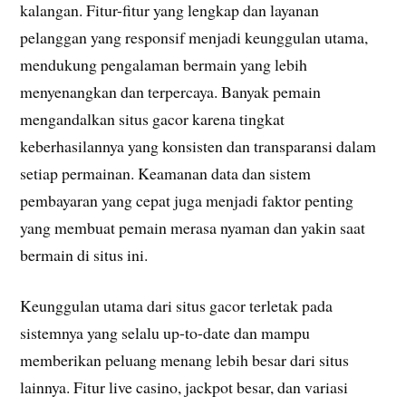
kalangan. Fitur-fitur yang lengkap dan layanan
pelanggan yang responsif menjadi keunggulan utama,
mendukung pengalaman bermain yang lebih
menyenangkan dan terpercaya. Banyak pemain
mengandalkan situs gacor karena tingkat
keberhasilannya yang konsisten dan transparansi dalam
setiap permainan. Keamanan data dan sistem
pembayaran yang cepat juga menjadi faktor penting
yang membuat pemain merasa nyaman dan yakin saat
bermain di situs ini.
Keunggulan utama dari situs gacor terletak pada
sistemnya yang selalu up-to-date dan mampu
memberikan peluang menang lebih besar dari situs
lainnya. Fitur live casino, jackpot besar, dan variasi