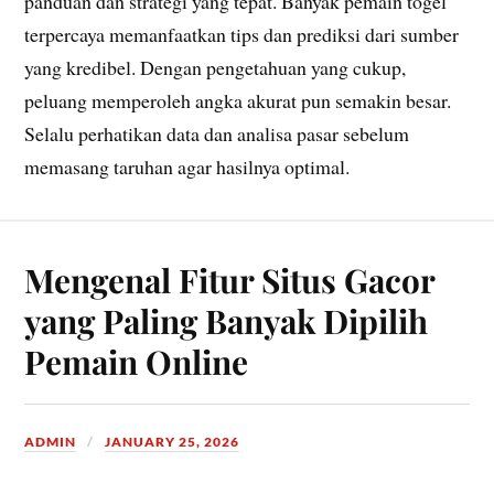
panduan dan strategi yang tepat. Banyak pemain togel
terpercaya memanfaatkan tips dan prediksi dari sumber
yang kredibel. Dengan pengetahuan yang cukup,
peluang memperoleh angka akurat pun semakin besar.
Selalu perhatikan data dan analisa pasar sebelum
memasang taruhan agar hasilnya optimal.
Mengenal Fitur Situs Gacor
yang Paling Banyak Dipilih
Pemain Online
ADMIN
JANUARY 25, 2026