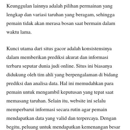
Keunggulan lainnya adalah pilihan permainan yang
lengkap dan variasi taruhan yang beragam, sehingga
pemain tidak akan merasa bosan saat bermain dalam
waktu lama.
Kunci utama dari situs gacor adalah konsistensinya
dalam memberikan prediksi akurat dan informasi
terbaru seputar dunia judi online. Situs ini biasanya
didukung oleh tim ahli yang berpengalaman di bidang
prediksi dan analisa data. Hal ini memudahkan para
pemain untuk mengambil keputusan yang tepat saat
memasang taruhan. Selain itu, website ini selalu
memperbarui informasi secara rutin agar pemain
mendapatkan data yang valid dan terpercaya. Dengan
begitu, peluang untuk mendapatkan kemenangan besar