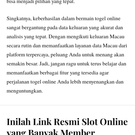
bisa menjadi pilihan yang tepat.
Singkatnya, keberhasilan dalam bermain togel online
sangat bergantung pada data keluaran yang akurat dan
analisis yang tepat. Dengan mengikuti keluaran Macau
secara rutin dan memanfaatkan layanan data Macau dari
platform terpercaya, peluang Anda untuk menang akan
semakin besar. Jadi, jangan ragu untuk terus belajar dan
memanfaatkan berbagai fitur yang tersedia agar
perjalanan togel online Anda lebih menyenangkan dan
menguntungkan.
Inilah Link Resmi Slot Online
yang Banyak Member