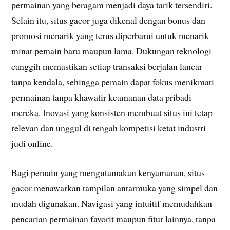
permainan yang beragam menjadi daya tarik tersendiri.
Selain itu, situs gacor juga dikenal dengan bonus dan
promosi menarik yang terus diperbarui untuk menarik
minat pemain baru maupun lama. Dukungan teknologi
canggih memastikan setiap transaksi berjalan lancar
tanpa kendala, sehingga pemain dapat fokus menikmati
permainan tanpa khawatir keamanan data pribadi
mereka. Inovasi yang konsisten membuat situs ini tetap
relevan dan unggul di tengah kompetisi ketat industri
judi online.
Bagi pemain yang mengutamakan kenyamanan, situs
gacor menawarkan tampilan antarmuka yang simpel dan
mudah digunakan. Navigasi yang intuitif memudahkan
pencarian permainan favorit maupun fitur lainnya, tanpa