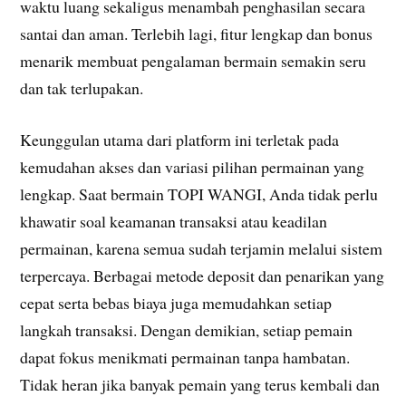
waktu luang sekaligus menambah penghasilan secara
santai dan aman. Terlebih lagi, fitur lengkap dan bonus
menarik membuat pengalaman bermain semakin seru
dan tak terlupakan.
Keunggulan utama dari platform ini terletak pada
kemudahan akses dan variasi pilihan permainan yang
lengkap. Saat bermain TOPI WANGI, Anda tidak perlu
khawatir soal keamanan transaksi atau keadilan
permainan, karena semua sudah terjamin melalui sistem
terpercaya. Berbagai metode deposit dan penarikan yang
cepat serta bebas biaya juga memudahkan setiap
langkah transaksi. Dengan demikian, setiap pemain
dapat fokus menikmati permainan tanpa hambatan.
Tidak heran jika banyak pemain yang terus kembali dan