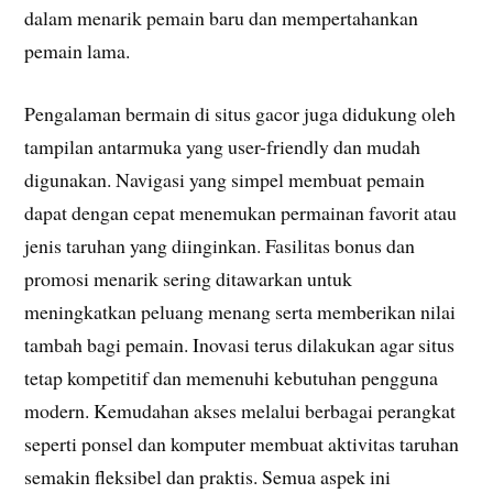
dalam menarik pemain baru dan mempertahankan
pemain lama.
Pengalaman bermain di situs gacor juga didukung oleh
tampilan antarmuka yang user-friendly dan mudah
digunakan. Navigasi yang simpel membuat pemain
dapat dengan cepat menemukan permainan favorit atau
jenis taruhan yang diinginkan. Fasilitas bonus dan
promosi menarik sering ditawarkan untuk
meningkatkan peluang menang serta memberikan nilai
tambah bagi pemain. Inovasi terus dilakukan agar situs
tetap kompetitif dan memenuhi kebutuhan pengguna
modern. Kemudahan akses melalui berbagai perangkat
seperti ponsel dan komputer membuat aktivitas taruhan
semakin fleksibel dan praktis. Semua aspek ini