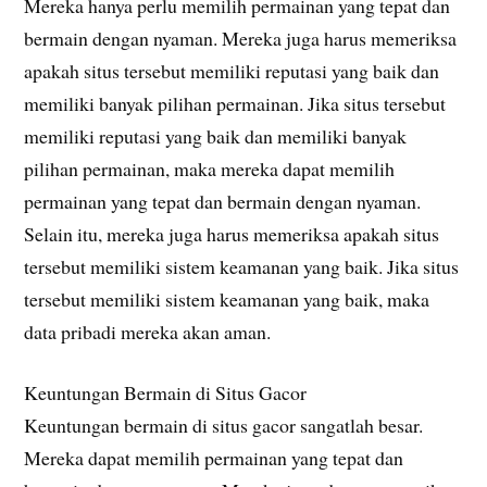
Mereka hanya perlu memilih permainan yang tepat dan
bermain dengan nyaman. Mereka juga harus memeriksa
apakah situs tersebut memiliki reputasi yang baik dan
memiliki banyak pilihan permainan. Jika situs tersebut
memiliki reputasi yang baik dan memiliki banyak
pilihan permainan, maka mereka dapat memilih
permainan yang tepat dan bermain dengan nyaman.
Selain itu, mereka juga harus memeriksa apakah situs
tersebut memiliki sistem keamanan yang baik. Jika situs
tersebut memiliki sistem keamanan yang baik, maka
data pribadi mereka akan aman.
Keuntungan Bermain di Situs Gacor
Keuntungan bermain di situs gacor sangatlah besar.
Mereka dapat memilih permainan yang tepat dan