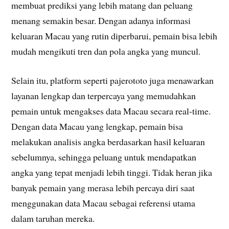
membuat prediksi yang lebih matang dan peluang
menang semakin besar. Dengan adanya informasi
keluaran Macau yang rutin diperbarui, pemain bisa lebih
mudah mengikuti tren dan pola angka yang muncul.
Selain itu, platform seperti pajerototo juga menawarkan
layanan lengkap dan terpercaya yang memudahkan
pemain untuk mengakses data Macau secara real-time.
Dengan data Macau yang lengkap, pemain bisa
melakukan analisis angka berdasarkan hasil keluaran
sebelumnya, sehingga peluang untuk mendapatkan
angka yang tepat menjadi lebih tinggi. Tidak heran jika
banyak pemain yang merasa lebih percaya diri saat
menggunakan data Macau sebagai referensi utama
dalam taruhan mereka.