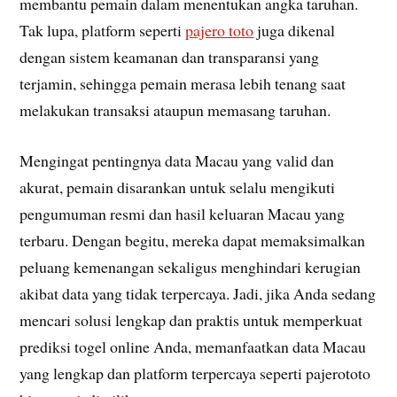
membantu pemain dalam menentukan angka taruhan.
Tak lupa, platform seperti
pajero toto
juga dikenal
dengan sistem keamanan dan transparansi yang
terjamin, sehingga pemain merasa lebih tenang saat
melakukan transaksi ataupun memasang taruhan.
Mengingat pentingnya data Macau yang valid dan
akurat, pemain disarankan untuk selalu mengikuti
pengumuman resmi dan hasil keluaran Macau yang
terbaru. Dengan begitu, mereka dapat memaksimalkan
peluang kemenangan sekaligus menghindari kerugian
akibat data yang tidak terpercaya. Jadi, jika Anda sedang
mencari solusi lengkap dan praktis untuk memperkuat
prediksi togel online Anda, memanfaatkan data Macau
yang lengkap dan platform terpercaya seperti pajerototo