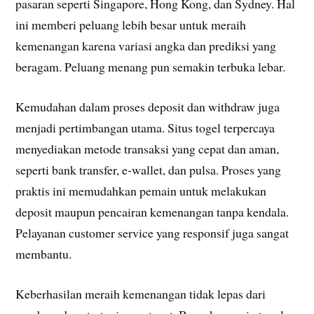
pasaran seperti Singapore, Hong Kong, dan Sydney. Hal
ini memberi peluang lebih besar untuk meraih
kemenangan karena variasi angka dan prediksi yang
beragam. Peluang menang pun semakin terbuka lebar.
Kemudahan dalam proses deposit dan withdraw juga
menjadi pertimbangan utama. Situs togel terpercaya
menyediakan metode transaksi yang cepat dan aman,
seperti bank transfer, e-wallet, dan pulsa. Proses yang
praktis ini memudahkan pemain untuk melakukan
deposit maupun pencairan kemenangan tanpa kendala.
Pelayanan customer service yang responsif juga sangat
membantu.
Keberhasilan meraih kemenangan tidak lepas dari