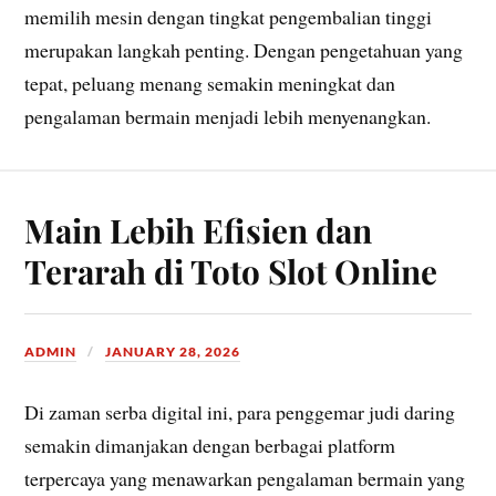
memilih mesin dengan tingkat pengembalian tinggi
merupakan langkah penting. Dengan pengetahuan yang
tepat, peluang menang semakin meningkat dan
pengalaman bermain menjadi lebih menyenangkan.
Main Lebih Efisien dan
Terarah di Toto Slot Online
ADMIN
JANUARY 28, 2026
Di zaman serba digital ini, para penggemar judi daring
semakin dimanjakan dengan berbagai platform
terpercaya yang menawarkan pengalaman bermain yang