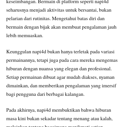
keseimbangan. Bermain di platform seperti napi4d
seharusnya menjadi aktivitas untuk bersantai, bukan
pelarian dari rutinitas. Mengetahui batas diri dan
bermain dengan bijak akan membuat pengalaman jauh
lebih memuaskan.
Keunggulan napi4d bukan hanya terletak pada variasi
permainannya, tetapi juga pada cara mereka mengemas
hiburan dengan nuansa yang elegan dan profesional.
Setiap permainan dibuat agar mudah diakses, nyaman
dimainkan, dan memberikan pengalaman yang imersif
bagi pengguna dari berbagai kalangan.
Pada akhirnya, napi4d membuktikan bahwa hiburan
masa kini bukan sekadar tentang menang atau kalah,
melainkan tentang bagaimana menikmati setiap