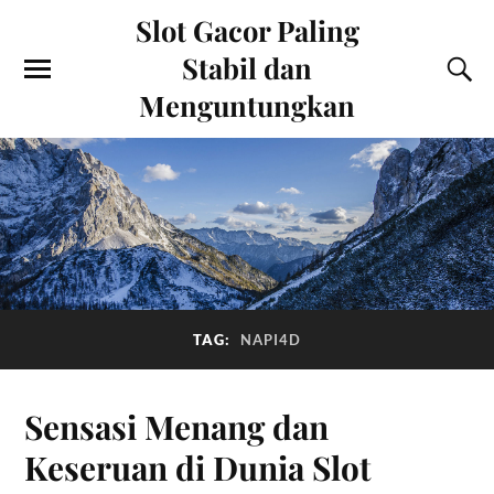
Slot Gacor Paling
Stabil dan
Menguntungkan
TAG:
NAPI4D
Sensasi Menang dan
Keseruan di Dunia Slot