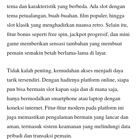
tema dan karakteristik yang berbeda. Ada slot dengan
tema petualangan, buah-buahan, film populer, hingga
slot klasik yang menghadirkan nuansa retro. Selain itu,
fitur bonus seperti free spin, jackpot progresif, dan mini
game memberikan sensasi tambahan yang membuat
pemain semakin betah berlama-lama di layar.
Tidak kalah penting, kemudahan akses menjadi daya
tarik tersendiri. Dengan hadirnya platform online, siapa
pun bisa bermain slot kapan saja dan di mana saja,
hanya bermodalkan smartphone atau laptop dengan
koneksi internet. Fitur-fitur modern pada platform ini
juga memastikan pengalaman bermain yang lancar dan
aman, termasuk sistem keamanan yang melindungi data
pribadi dan transaksi pemain.