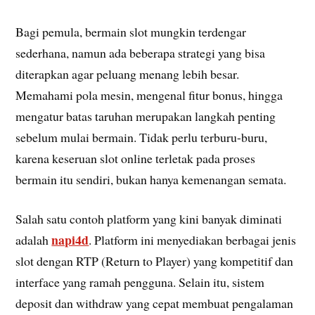
Bagi pemula, bermain slot mungkin terdengar
sederhana, namun ada beberapa strategi yang bisa
diterapkan agar peluang menang lebih besar.
Memahami pola mesin, mengenal fitur bonus, hingga
mengatur batas taruhan merupakan langkah penting
sebelum mulai bermain. Tidak perlu terburu-buru,
karena keseruan slot online terletak pada proses
bermain itu sendiri, bukan hanya kemenangan semata.
Salah satu contoh platform yang kini banyak diminati
napi4d
adalah
. Platform ini menyediakan berbagai jenis
slot dengan RTP (Return to Player) yang kompetitif dan
interface yang ramah pengguna. Selain itu, sistem
deposit dan withdraw yang cepat membuat pengalaman