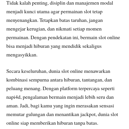
Tidak kalah penting, disiplin dan manajemen modal
menjadi kunci utama agar permainan slot tetap
menyenangkan. Tetapkan batas taruhan, jangan
mengejar kerugian, dan nikmati setiap momen
permainan. Dengan pendekatan ini, bermain slot online
bisa menjadi hiburan yang mendidik sekaligus
mengasyikkan.
Secara keseluruhan, dunia slot online menawarkan
kombinasi sempurna antara hiburan, tantangan, dan
peluang menang. Dengan platform terpercaya seperti
napi4d, pengalaman bermain menjadi lebih seru dan
aman. Jadi, bagi kamu yang ingin merasakan sensasi
memutar gulungan dan menantikan jackpot, dunia slot
online siap memberikan hiburan tanpa batas.