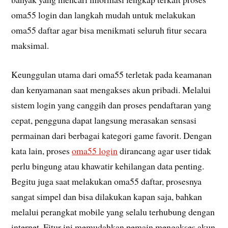
oma55 login dan langkah mudah untuk melakukan
oma55 daftar agar bisa menikmati seluruh fitur secara
maksimal.
Keunggulan utama dari oma55 terletak pada keamanan
dan kenyamanan saat mengakses akun pribadi. Melalui
sistem login yang canggih dan proses pendaftaran yang
cepat, pengguna dapat langsung merasakan sensasi
permainan dari berbagai kategori game favorit. Dengan
kata lain, proses
oma55 login
dirancang agar user tidak
perlu bingung atau khawatir kehilangan data penting.
Begitu juga saat melakukan oma55 daftar, prosesnya
sangat simpel dan bisa dilakukan kapan saja, bahkan
melalui perangkat mobile yang selalu terhubung dengan
internet. Fitur ini memudahkan pemain mengakses akun