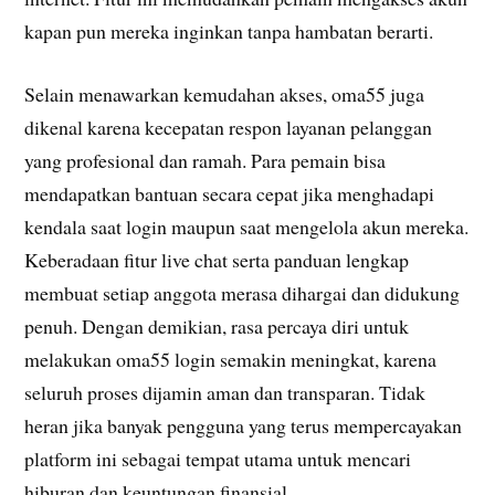
kapan pun mereka inginkan tanpa hambatan berarti.
Selain menawarkan kemudahan akses, oma55 juga
dikenal karena kecepatan respon layanan pelanggan
yang profesional dan ramah. Para pemain bisa
mendapatkan bantuan secara cepat jika menghadapi
kendala saat login maupun saat mengelola akun mereka.
Keberadaan fitur live chat serta panduan lengkap
membuat setiap anggota merasa dihargai dan didukung
penuh. Dengan demikian, rasa percaya diri untuk
melakukan oma55 login semakin meningkat, karena
seluruh proses dijamin aman dan transparan. Tidak
heran jika banyak pengguna yang terus mempercayakan
platform ini sebagai tempat utama untuk mencari
hiburan dan keuntungan finansial.