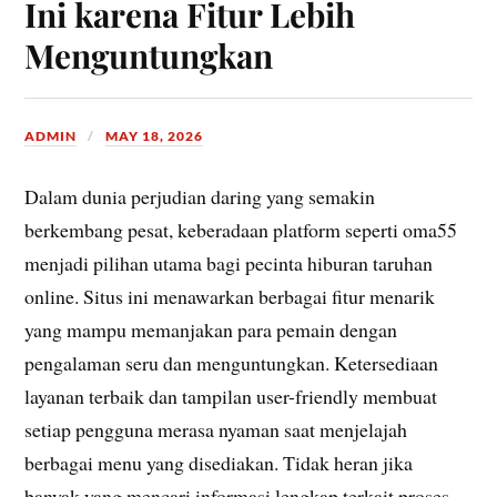
Ini karena Fitur Lebih
Menguntungkan
ADMIN
MAY 18, 2026
Dalam dunia perjudian daring yang semakin
berkembang pesat, keberadaan platform seperti oma55
menjadi pilihan utama bagi pecinta hiburan taruhan
online. Situs ini menawarkan berbagai fitur menarik
yang mampu memanjakan para pemain dengan
pengalaman seru dan menguntungkan. Ketersediaan
layanan terbaik dan tampilan user-friendly membuat
setiap pengguna merasa nyaman saat menjelajah
berbagai menu yang disediakan. Tidak heran jika
banyak yang mencari informasi lengkap terkait proses