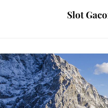
Slot Gaco