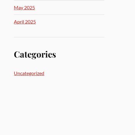
May 2025
April 2025
Categories
Uncategorized