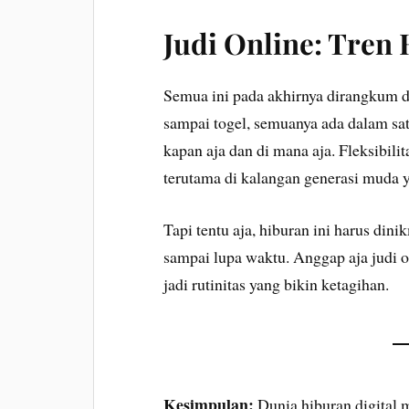
Judi Online: Tren
Semua ini pada akhirnya dirangkum da
sampai togel, semuanya ada dalam sa
kapan aja dan di mana aja. Fleksibili
terutama di kalangan generasi muda y
Tapi tentu aja, hiburan ini harus din
sampai lupa waktu. Anggap aja judi on
jadi rutinitas yang bikin ketagihan.
Kesimpulan:
Dunia hiburan digital m