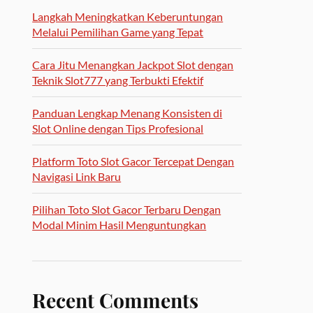
Langkah Meningkatkan Keberuntungan
Melalui Pemilihan Game yang Tepat
Cara Jitu Menangkan Jackpot Slot dengan
Teknik Slot777 yang Terbukti Efektif
Panduan Lengkap Menang Konsisten di
Slot Online dengan Tips Profesional
Platform Toto Slot Gacor Tercepat Dengan
Navigasi Link Baru
Pilihan Toto Slot Gacor Terbaru Dengan
Modal Minim Hasil Menguntungkan
Recent Comments