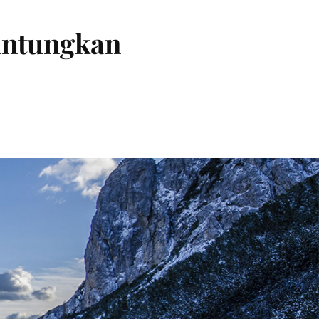
guntungkan