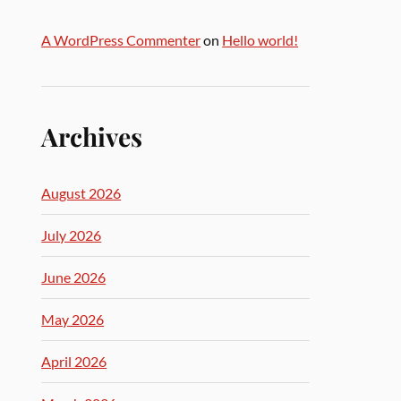
A WordPress Commenter
on
Hello world!
Archives
August 2026
July 2026
June 2026
May 2026
April 2026