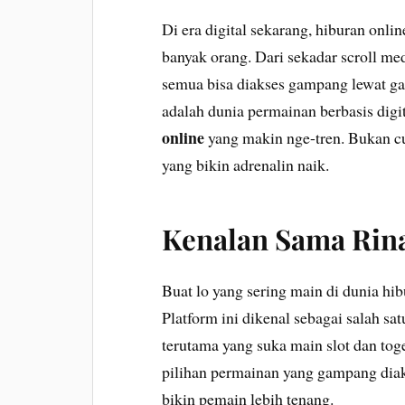
Di era digital sekarang, hiburan onli
banyak orang. Dari sekadar scroll me
semua bisa diakses gampang lewat gad
adalah dunia permainan berbasis digi
online
yang makin nge-tren. Bukan cu
yang bikin adrenalin naik.
Kenalan Sama Rin
Buat lo yang sering main di dunia hi
Platform ini dikenal sebagai salah sa
terutama yang suka main slot dan tog
pilihan permainan yang gampang diak
bikin pemain lebih tenang.