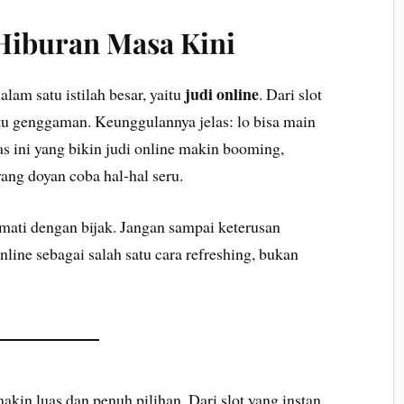
 Hiburan Masa Kini
judi online
lam satu istilah besar, yaitu
. Dari slot
tu genggaman. Keunggulannya jelas: lo bisa main
tas ini yang bikin judi online makin booming,
ang doyan coba hal-hal seru.
ikmati dengan bijak. Jangan sampai keterusan
line sebagai salah satu cara refreshing, bukan
akin luas dan penuh pilihan. Dari slot yang instan,