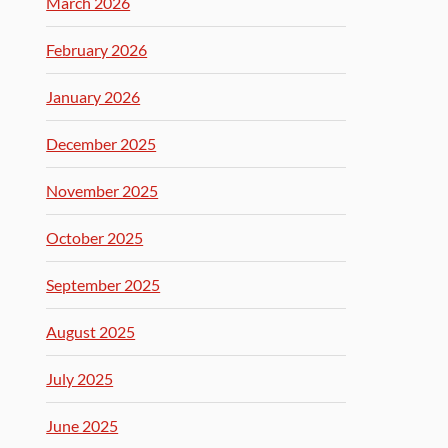
March 2026
February 2026
January 2026
December 2025
November 2025
October 2025
September 2025
August 2025
July 2025
June 2025