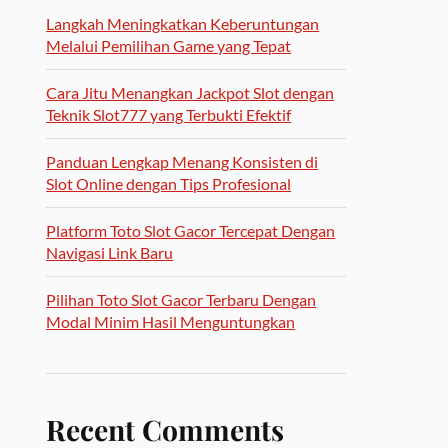
Langkah Meningkatkan Keberuntungan
Melalui Pemilihan Game yang Tepat
Cara Jitu Menangkan Jackpot Slot dengan
Teknik Slot777 yang Terbukti Efektif
Panduan Lengkap Menang Konsisten di
Slot Online dengan Tips Profesional
Platform Toto Slot Gacor Tercepat Dengan
Navigasi Link Baru
Pilihan Toto Slot Gacor Terbaru Dengan
Modal Minim Hasil Menguntungkan
Recent Comments