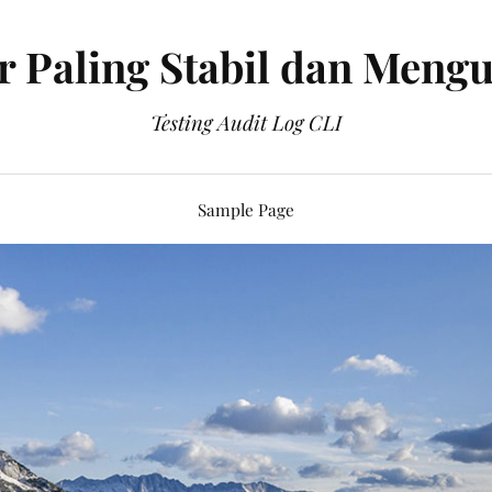
r Paling Stabil dan Men
Testing Audit Log CLI
Sample Page