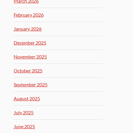
March 2026
February 2026
January 2026
December 2025
November 2025
October 2025
September 2025
August 2025
July 2025
June 2025