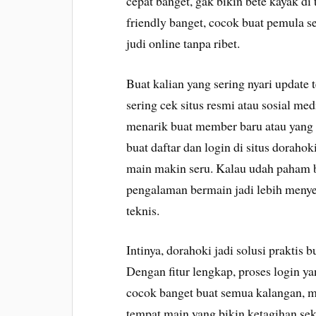
cepat banget, gak bikin bete kayak di t
friendly banget, cocok buat pemula se
judi online tanpa ribet.
Buat kalian yang sering nyari update 
sering cek situs resmi atau sosial m
menarik buat member baru atau yang 
buat daftar dan login di situs doraho
main makin seru. Kalau udah paham 
pengalaman bermain jadi lebih menye
teknis.
Intinya, dorahoki jadi solusi praktis 
Dengan fitur lengkap, proses login yan
cocok banget buat semua kalangan, mu
tempat main yang bikin ketagihan sek