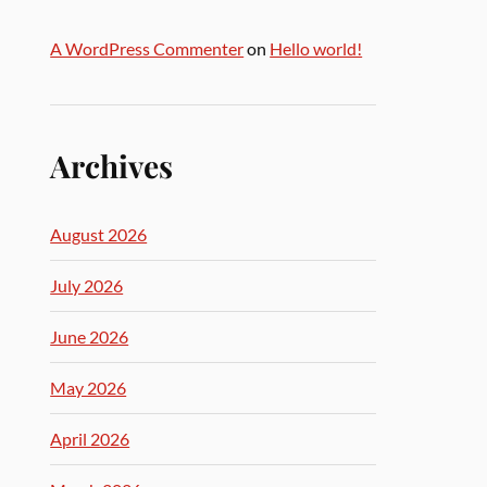
A WordPress Commenter
on
Hello world!
Archives
August 2026
July 2026
June 2026
May 2026
April 2026