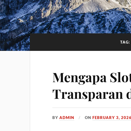
TAG
Mengapa Slot
Transparan d
BY
ADMIN
ON
FEBRUARY 3, 202