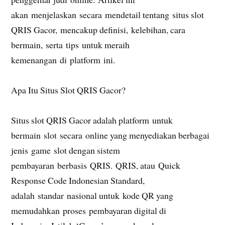
akan menjelaskan secara mendetail tentang situs slot
QRIS Gacor, mencakup definisi, kelebihan, cara
bermain, serta tips untuk meraih
kemenangan di platform ini.
Apa Itu Situs Slot QRIS Gacor?
Situs slot QRIS Gacor adalah platform untuk
bermain slot secara online yang menyediakan berbagai
jenis game slot dengan sistem
pembayaran berbasis QRIS. QRIS, atau Quick
Response Code Indonesian Standard,
adalah standar nasional untuk kode QR yang
memudahkan proses pembayaran digital di