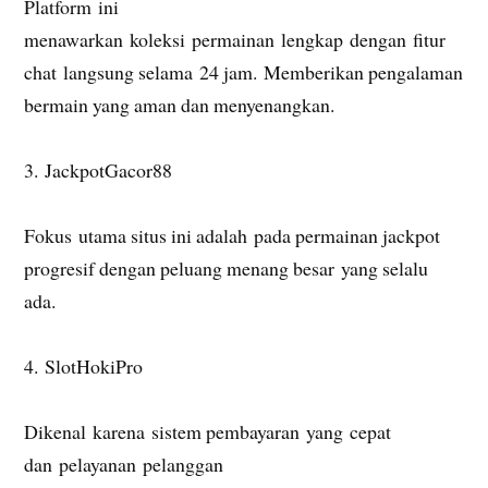
Platform ini
menawarkan koleksi permainan lengkap dengan fitur
chat langsung selama 24 jam. Memberikan pengalaman
bermain yang aman dan menyenangkan.
3. JackpotGacor88
Fokus utama situs ini adalah pada permainan jackpot
progresif dengan peluang menang besar yang selalu
ada.
4. SlotHokiPro
Dikenal karena sistem pembayaran yang cepat
dan pelayanan pelanggan