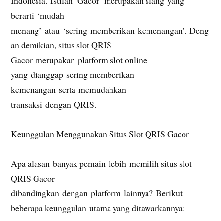
Indonesia. Istilah ‘Gacor’ merupakan slang yang
berarti ‘mudah
menang’ atau ‘sering memberikan kemenangan’. Deng
an demikian, situs slot QRIS
Gacor merupakan platform slot online
yang dianggap sering memberikan
kemenangan serta memudahkan
transaksi dengan QRIS.
Keunggulan Menggunakan Situs Slot QRIS Gacor
Apa alasan banyak pemain lebih memilih situs slot
QRIS Gacor
dibandingkan dengan platform lainnya? Berikut
beberapa keunggulan utama yang ditawarkannya: