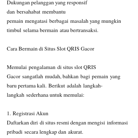
Dukungan pelanggan yang responsif
dan bersahabat membantu
pemain mengatasi berbagai masalah yang mungkin
timbul selama bermain atau bertransaksi.
Cara Bermain di Situs Slot QRIS Gacor
Memulai pengalaman di situs slot QRIS
Gacor sangatlah mudah, bahkan bagi pemain yang
baru pertama kali. Berikut adalah langkah-
langkah sederhana untuk memulai:
1. Registrasi Akun
Daftarkan diri di situs resmi dengan mengisi informasi
pribadi secara lengkap dan akurat.