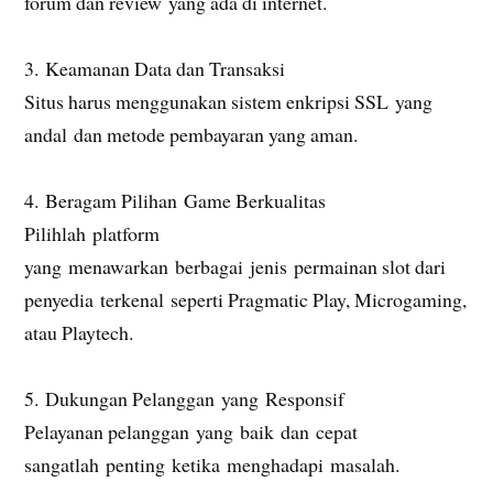
forum dan review yang ada di internet.
3. Keamanan Data dan Transaksi
Situs harus menggunakan sistem enkripsi SSL yang
andal dan metode pembayaran yang aman.
4. Beragam Pilihan Game Berkualitas
Pilihlah platform
yang menawarkan berbagai jenis permainan slot dari
penyedia terkenal seperti Pragmatic Play, Microgaming,
atau Playtech.
5. Dukungan Pelanggan yang Responsif
Pelayanan pelanggan yang baik dan cepat
sangatlah penting ketika menghadapi masalah.