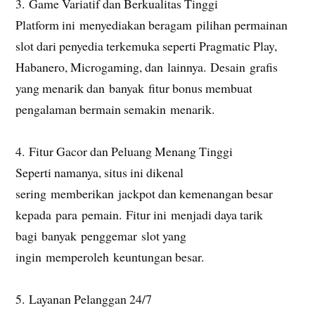
3. Game Variatif dan Berkualitas Tinggi
Platform ini menyediakan beragam pilihan permainan
slot dari penyedia terkemuka seperti Pragmatic Play,
Habanero, Microgaming, dan lainnya. Desain grafis
yang menarik dan banyak fitur bonus membuat
pengalaman bermain semakin menarik.
4. Fitur Gacor dan Peluang Menang Tinggi
Seperti namanya, situs ini dikenal
sering memberikan jackpot dan kemenangan besar
kepada para pemain. Fitur ini menjadi daya tarik
bagi banyak penggemar slot yang
ingin memperoleh keuntungan besar.
5. Layanan Pelanggan 24/7