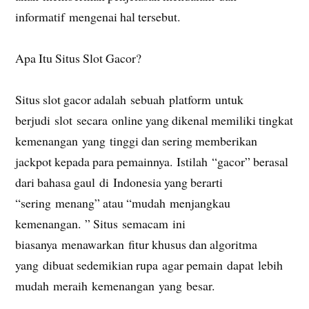
informatif mengenai hal tersebut.
Apa Itu Situs Slot Gacor?
Situs slot gacor adalah sebuah platform untuk
berjudi slot secara online yang dikenal memiliki tingkat
kemenangan yang tinggi dan sering memberikan
jackpot kepada para pemainnya. Istilah “gacor” berasal
dari bahasa gaul di Indonesia yang berarti
“sering menang” atau “mudah menjangkau
kemenangan. ” Situs semacam ini
biasanya menawarkan fitur khusus dan algoritma
yang dibuat sedemikian rupa agar pemain dapat lebih
mudah meraih kemenangan yang besar.