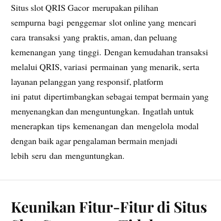
Situs slot QRIS Gacor merupakan pilihan
sempurna bagi penggemar slot online yang mencari
cara transaksi yang praktis, aman, dan peluang
kemenangan yang tinggi. Dengan kemudahan transaksi
melalui QRIS, variasi permainan yang menarik, serta
layanan pelanggan yang responsif, platform
ini patut dipertimbangkan sebagai tempat bermain yang
menyenangkan dan menguntungkan. Ingatlah untuk
menerapkan tips kemenangan dan mengelola modal
dengan baik agar pengalaman bermain menjadi
lebih seru dan menguntungkan.
Keunikan Fitur-Fitur di Situs