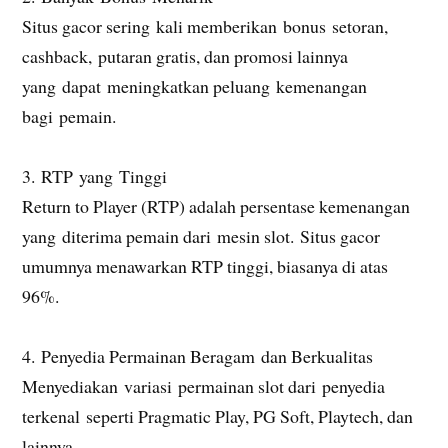
Situs gacor sering kali memberikan bonus setoran,
cashback, putaran gratis, dan promosi lainnya
yang dapat meningkatkan peluang kemenangan
bagi pemain.
3. RTP yang Tinggi
Return to Player (RTP) adalah persentase kemenangan
yang diterima pemain dari mesin slot. Situs gacor
umumnya menawarkan RTP tinggi, biasanya di atas
96%.
4. Penyedia Permainan Beragam dan Berkualitas
Menyediakan variasi permainan slot dari penyedia
terkenal seperti Pragmatic Play, PG Soft, Playtech, dan
lainnya.