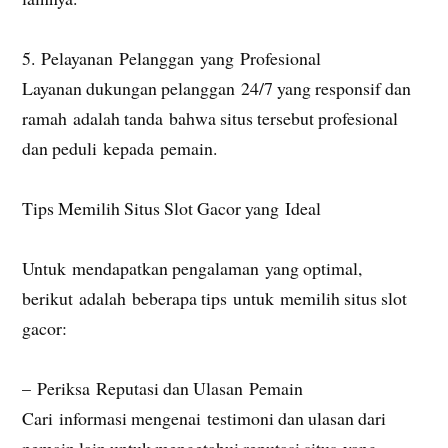
5. Pelayanan Pelanggan yang Profesional
Layanan dukungan pelanggan 24/7 yang responsif dan
ramah adalah tanda bahwa situs tersebut profesional
dan peduli kepada pemain.
Tips Memilih Situs Slot Gacor yang Ideal
Untuk mendapatkan pengalaman yang optimal,
berikut adalah beberapa tips untuk memilih situs slot
gacor:
– Periksa Reputasi dan Ulasan Pemain
Cari informasi mengenai testimoni dan ulasan dari