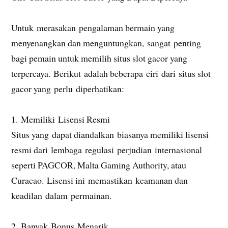
Untuk merasakan pengalaman bermain yang
menyenangkan dan menguntungkan, sangat penting
bagi pemain untuk memilih situs slot gacor yang
terpercaya. Berikut adalah beberapa ciri dari situs slot
gacor yang perlu diperhatikan:
1. Memiliki Lisensi Resmi
Situs yang dapat diandalkan biasanya memiliki lisensi
resmi dari lembaga regulasi perjudian internasional
seperti PAGCOR, Malta Gaming Authority, atau
Curacao. Lisensi ini memastikan keamanan dan
keadilan dalam permainan.
2. Banyak Bonus Menarik