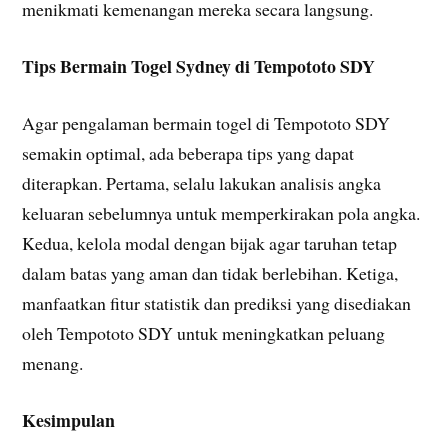
menikmati kemenangan mereka secara langsung.
Tips Bermain Togel Sydney di Tempototo SDY
Agar pengalaman bermain togel di Tempototo SDY
semakin optimal, ada beberapa tips yang dapat
diterapkan. Pertama, selalu lakukan analisis angka
keluaran sebelumnya untuk memperkirakan pola angka.
Kedua, kelola modal dengan bijak agar taruhan tetap
dalam batas yang aman dan tidak berlebihan. Ketiga,
manfaatkan fitur statistik dan prediksi yang disediakan
oleh Tempototo SDY untuk meningkatkan peluang
menang.
Kesimpulan