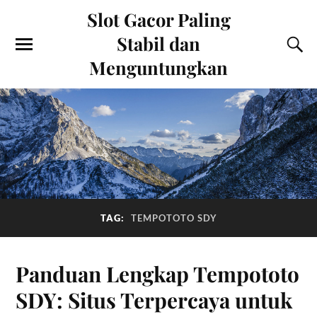
Slot Gacor Paling
Stabil dan
Menguntungkan
TAG:
TEMPOTOTO SDY
Panduan Lengkap Tempototo
SDY: Situs Terpercaya untuk