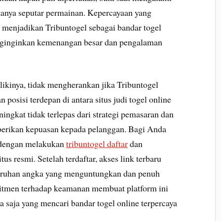
rtanya seputar permainan. Kepercayaan yang
 menjadikan Tribuntogel sebagai bandar togel
enginginkan kemenangan besar dan pengalaman
kinya, tidak mengherankan jika Tribuntogel
posisi terdepan di antara situs judi togel online
ningkat tidak terlepas dari strategi pemasaran dan
berikan kepuasan kepada pelanggan. Bagi Anda
 dengan melakukan
tribuntogel daftar
dan
us resmi. Setelah terdaftar, akses link terbaru
aruhan angka yang menguntungkan dan penuh
mitmen terhadap keamanan membuat platform ini
a saja yang mencari bandar togel online terpercaya