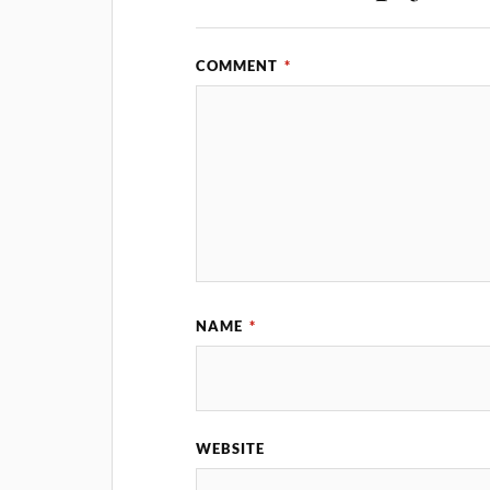
COMMENT
*
NAME
*
WEBSITE