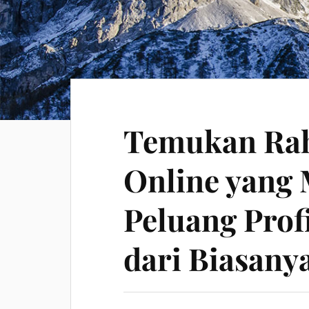
Temukan Rah
Online yang
Peluang Prof
dari Biasany