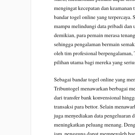
mengingat kecepatan dan keamanan t
bandar togel online yang terpercaya. 
mampu melindungi data pribadi dan 
demikian, para pemain merasa tenan
sehingga pengalaman bermain semak
oleh tim profesional berpengalaman, T
pilihan utama bagi mereka yang seriu
Sebagai bandar togel online yang men
Tribuntogel menawarkan berbagai met
dari transfer bank konvensional hing
transaksi para bettor. Selain menawark
juga menyediakan data pengeluaran 
meningkatkan peluang menang. Dengan
jam, pengguna dapat memperoleh ban