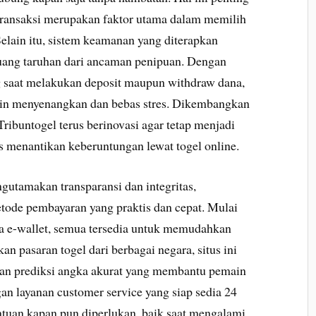
ransaksi merupakan faktor utama dalam memilih
Selain itu, sistem keamanan yang diterapkan
uang taruhan dari ancaman penipuan. Dengan
g saat melakukan deposit maupun withdraw dana,
in menyenangkan dan bebas stres. Dikembangkan
ribuntogel terus berinovasi agar tetap menjadi
s menantikan keberuntungan lewat togel online.
gutamakan transparansi dan integritas,
ode pembayaran yang praktis dan cepat. Mulai
ga e-wallet, semua tersedia untuk memudahkan
an pasaran togel dari berbagai negara, situs ini
dan prediksi angka akurat yang membantu pemain
 layanan customer service yang siap sedia 24
tuan kapan pun diperlukan, baik saat mengalami