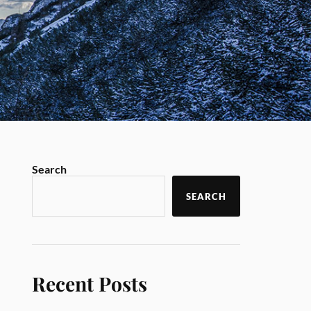
Search
SEARCH
Recent Posts