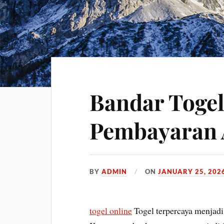
Bandar Togel
Pembayaran 
BY
ADMIN
ON
JANUARY 25, 202
togel online
Togel terpercaya menjadi 