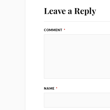
Leave a Reply
COMMENT
*
NAME
*