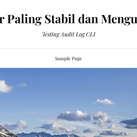
r Paling Stabil dan Men
Testing Audit Log CLI
Sample Page