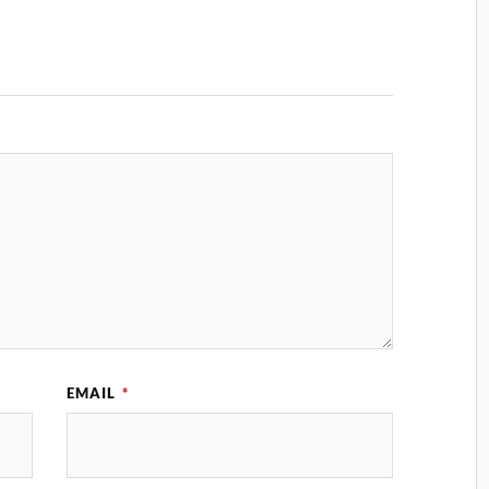
EMAIL
*