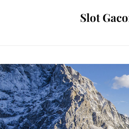
Slot Gaco