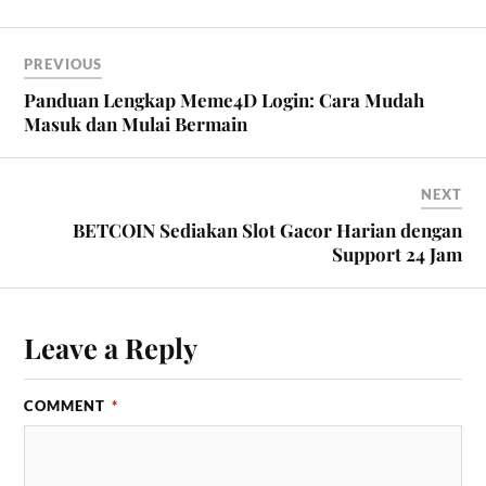
PREVIOUS
Panduan Lengkap Meme4D Login: Cara Mudah
Masuk dan Mulai Bermain
NEXT
BETCOIN Sediakan Slot Gacor Harian dengan
Support 24 Jam
Leave a Reply
COMMENT
*