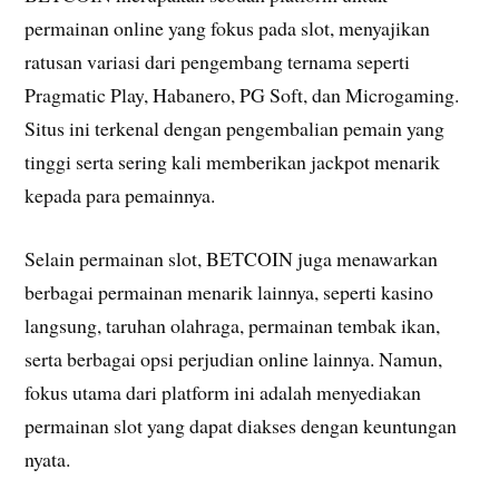
permainan online yang fokus pada slot, menyajikan
ratusan variasi dari pengembang ternama seperti
Pragmatic Play, Habanero, PG Soft, dan Microgaming.
Situs ini terkenal dengan pengembalian pemain yang
tinggi serta sering kali memberikan jackpot menarik
kepada para pemainnya.
Selain permainan slot, BETCOIN juga menawarkan
berbagai permainan menarik lainnya, seperti kasino
langsung, taruhan olahraga, permainan tembak ikan,
serta berbagai opsi perjudian online lainnya. Namun,
fokus utama dari platform ini adalah menyediakan
permainan slot yang dapat diakses dengan keuntungan
nyata.