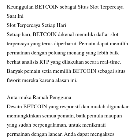
Keunggulan BETCOIN sebagai Situs Slot Terpercaya
Saat Ini
Slot Terpercaya Setiap Hari
Setiap hari, BETCOIN dikenal memiliki daftar slot
terpercaya yang terus diperbarui. Pemain dapat memilih
permainan dengan peluang menang yang lebih baik
berkat analisis RTP yang dilakukan secara real-time.
Banyak pemain setia memilih BETCOIN sebagai situs
favorit mereka karena alasan ini.
Antarmuka Ramah Pengguna
Desain BETCOIN yang responsif dan mudah digunakan
memungkinkan semua pemain, baik pemula maupun
yang sudah berpengalaman, untuk menikmati
permainan dengan lancar. Anda dapat mengakses