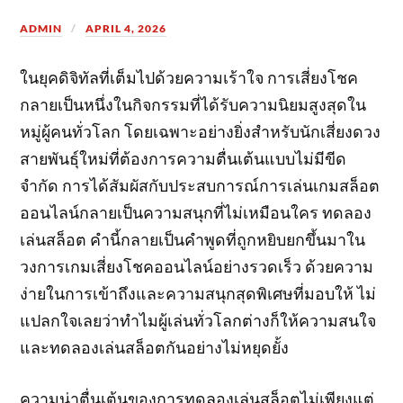
ADMIN
APRIL 4, 2026
ในยุคดิจิทัลที่เต็มไปด้วยความเร้าใจ การเสี่ยงโชค
กลายเป็นหนึ่งในกิจกรรมที่ได้รับความนิยมสูงสุดใน
หมู่ผู้คนทั่วโลก โดยเฉพาะอย่างยิ่งสำหรับนักเสี่ยงดวง
สายพันธุ์ใหม่ที่ต้องการความตื่นเต้นแบบไม่มีขีด
จำกัด การได้สัมผัสกับประสบการณ์การเล่นเกมสล็อต
ออนไลน์กลายเป็นความสนุกที่ไม่เหมือนใคร ทดลอง
เล่นสล็อต คำนี้กลายเป็นคำพูดที่ถูกหยิบยกขึ้นมาใน
วงการเกมเสี่ยงโชคออนไลน์อย่างรวดเร็ว ด้วยความ
ง่ายในการเข้าถึงและความสนุกสุดพิเศษที่มอบให้ ไม่
แปลกใจเลยว่าทำไมผู้เล่นทั่วโลกต่างก็ให้ความสนใจ
และทดลองเล่นสล็อตกันอย่างไม่หยุดยั้ง
ความน่าตื่นเต้นของการทดลองเล่นสล็อตไม่เพียงแต่