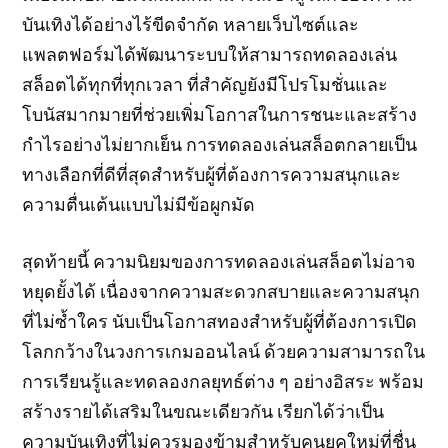
บันเทิงได้อย่างไร้ขีดจำกัด หลายเว็บไซต์และ
แพลตฟอร์มได้พัฒนาระบบให้สามารถทดลองเล่น
สล็อตได้ทุกที่ทุกเวลา ที่สำคัญยังมีโปรโมชั่นและ
โบนัสมากมายที่ช่วยเพิ่มโอกาสในการชนะและสร้าง
กำไรอย่างไม่ยากเย็น การทดลองเล่นสล็อตกลายเป็น
ทางเลือกที่ดีที่สุดสำหรับผู้ที่ต้องการความสนุกและ
ความตื่นเต้นแบบไม่มีข้อผูกมัด
สุดท้ายนี้ ความนิยมของการทดลองเล่นสล็อตไม่อาจ
หยุดยั้งได้ เนื่องจากความสะดวกสบายและความสนุก
ที่ไม่ซ้ำใคร นับเป็นโอกาสทองสำหรับผู้ที่ต้องการเปิด
โลกกว้างในวงการเกมออนไลน์ ด้วยความสามารถใน
การเรียนรู้และทดลองกลยุทธ์ต่าง ๆ อย่างอิสระ พร้อม
สร้างรายได้เสริมในขณะเดียวกัน เรียกได้ว่าเป็น
ความบันเทิงที่ไม่ควรมองข้ามสำหรับคนยุคใหม่ที่ชื่น