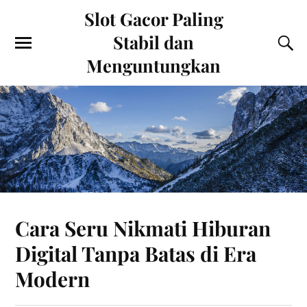
Slot Gacor Paling
Stabil dan
Menguntungkan
Cara Seru Nikmati Hiburan
Digital Tanpa Batas di Era
Modern