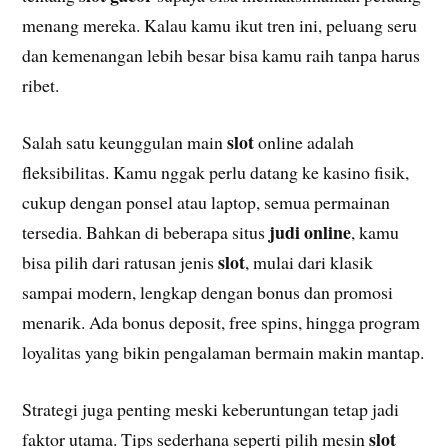
menang mereka. Kalau kamu ikut tren ini, peluang seru
dan kemenangan lebih besar bisa kamu raih tanpa harus
ribet.
slot
Salah satu keunggulan main
online adalah
fleksibilitas. Kamu nggak perlu datang ke kasino fisik,
cukup dengan ponsel atau laptop, semua permainan
judi online
tersedia. Bahkan di beberapa situs
, kamu
slot
bisa pilih dari ratusan jenis
, mulai dari klasik
sampai modern, lengkap dengan bonus dan promosi
menarik. Ada bonus deposit, free spins, hingga program
loyalitas yang bikin pengalaman bermain makin mantap.
Strategi juga penting meski keberuntungan tetap jadi
slot
faktor utama. Tips sederhana seperti pilih mesin