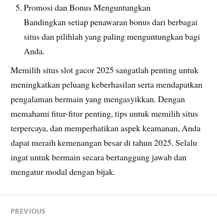
Promosi dan Bonus Menguntungkan
Bandingkan setiap penawaran bonus dari berbagai
situs dan pilihlah yang paling menguntungkan bagi
Anda.
Memilih situs slot gacor 2025 sangatlah penting untuk
meningkatkan peluang keberhasilan serta mendapatkan
pengalaman bermain yang mengasyikkan. Dengan
memahami fitur-fitur penting, tips untuk memilih situs
terpercaya, dan memperhatikan aspek keamanan, Anda
dapat meraih kemenangan besar di tahun 2025. Selalu
ingat untuk bermain secara bertanggung jawab dan
mengatur modal dengan bijak.
PREVIOUS