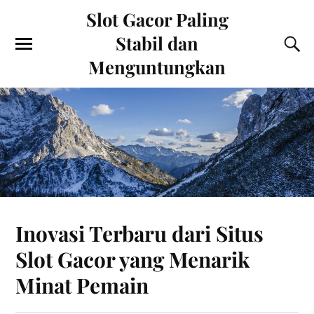
Slot Gacor Paling
Stabil dan
Menguntungkan
Inovasi Terbaru dari Situs
Slot Gacor yang Menarik
Minat Pemain