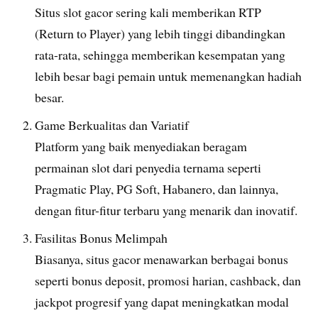
Situs slot gacor sering kali memberikan RTP
(Return to Player) yang lebih tinggi dibandingkan
rata-rata, sehingga memberikan kesempatan yang
lebih besar bagi pemain untuk memenangkan hadiah
besar.
Game Berkualitas dan Variatif
Platform yang baik menyediakan beragam
permainan slot dari penyedia ternama seperti
Pragmatic Play, PG Soft, Habanero, dan lainnya,
dengan fitur-fitur terbaru yang menarik dan inovatif.
Fasilitas Bonus Melimpah
Biasanya, situs gacor menawarkan berbagai bonus
seperti bonus deposit, promosi harian, cashback, dan
jackpot progresif yang dapat meningkatkan modal