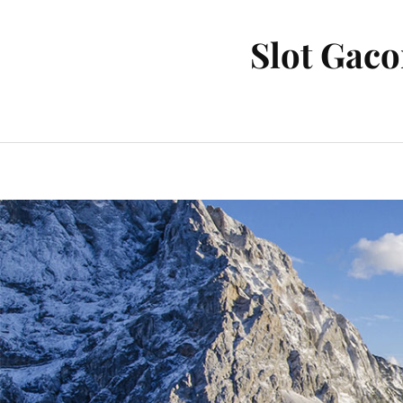
Slot Gaco