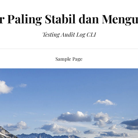
r Paling Stabil dan Men
Testing Audit Log CLI
Sample Page