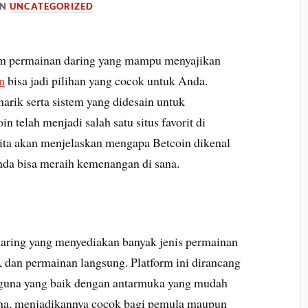
IN
UNCATEGORIZED
rm permainan daring yang mampu menyajikan
n
bisa jadi pilihan yang cocok untuk Anda.
rik serta sistem yang didesain untuk
 telah menjadi salah satu situs favorit di
kita akan menjelaskan mengapa Betcoin dikenal
nda bisa meraih kemenangan di sana.
daring yang menyediakan banyak jenis permainan
a, dan permainan langsung. Platform ini dirancang
una yang baik dengan antarmuka yang mudah
ana, menjadikannya cocok bagi pemula maupun