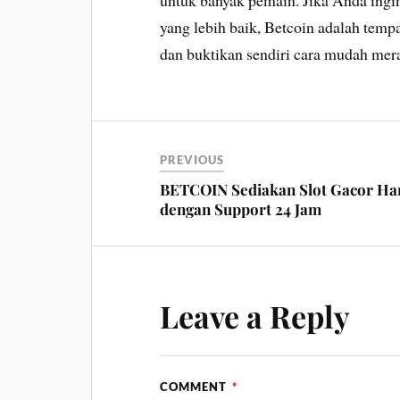
untuk banyak pemain. Jika Anda ing
yang lebih baik, Betcoin adalah temp
dan buktikan sendiri cara mudah me
PREVIOUS
BETCOIN Sediakan Slot Gacor Ha
dengan Support 24 Jam
Leave a Reply
COMMENT
*