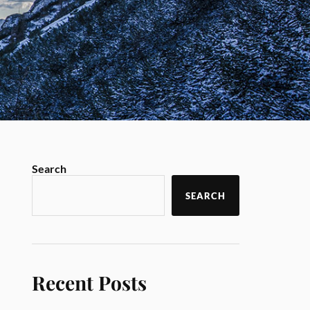
Search
SEARCH
Recent Posts