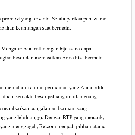
promosi yang tersedia. Selalu periksa penawaran
mbahan keuntungan saat bermain.
. Mengatur bankroll dengan bijaksana dapat
gian besar dan memastikan Anda bisa bermain
an memahami aturan permainan yang Anda pilih.
ainan, semakin besar peluang untuk menang.
alu memberikan pengalaman bermain yang
 yang lebih tinggi. Dengan RTP yang menarik,
 yang menggugah, Betcoin menjadi pilihan utama