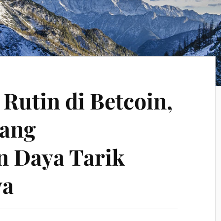
utin di Betcoin,
yang
 Daya Tarik
ya