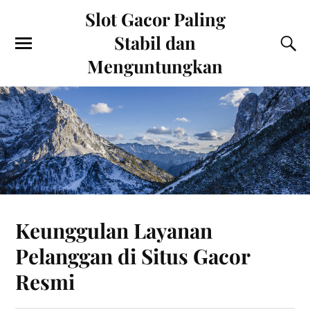
Slot Gacor Paling
Stabil dan
Menguntungkan
Keunggulan Layanan
Pelanggan di Situs Gacor
Resmi