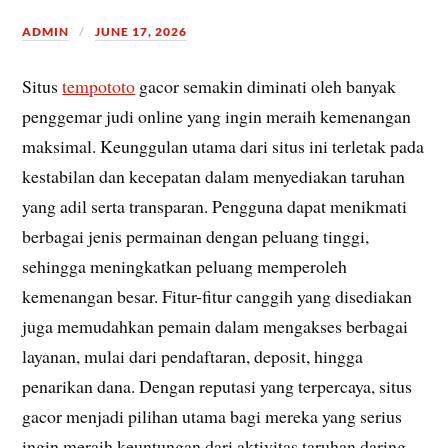
ADMIN
JUNE 17, 2026
Situs
tempototo
gacor semakin diminati oleh banyak
penggemar judi online yang ingin meraih kemenangan
maksimal. Keunggulan utama dari situs ini terletak pada
kestabilan dan kecepatan dalam menyediakan taruhan
yang adil serta transparan. Pengguna dapat menikmati
berbagai jenis permainan dengan peluang tinggi,
sehingga meningkatkan peluang memperoleh
kemenangan besar. Fitur-fitur canggih yang disediakan
juga memudahkan pemain dalam mengakses berbagai
layanan, mulai dari pendaftaran, deposit, hingga
penarikan dana. Dengan reputasi yang terpercaya, situs
gacor menjadi pilihan utama bagi mereka yang serius
ingin meraih keuntungan dari aktivitas taruhan daring.