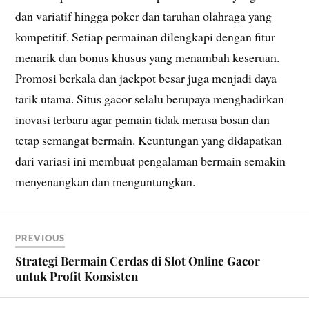
dan variatif hingga poker dan taruhan olahraga yang
kompetitif. Setiap permainan dilengkapi dengan fitur
menarik dan bonus khusus yang menambah keseruan.
Promosi berkala dan jackpot besar juga menjadi daya
tarik utama. Situs gacor selalu berupaya menghadirkan
inovasi terbaru agar pemain tidak merasa bosan dan
tetap semangat bermain. Keuntungan yang didapatkan
dari variasi ini membuat pengalaman bermain semakin
menyenangkan dan menguntungkan.
PREVIOUS
Strategi Bermain Cerdas di Slot Online Gacor
untuk Profit Konsisten