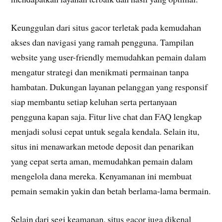
Keunggulan dari situs gacor terletak pada kemudahan
akses dan navigasi yang ramah pengguna. Tampilan
website yang user-friendly memudahkan pemain dalam
mengatur strategi dan menikmati permainan tanpa
hambatan. Dukungan layanan pelanggan yang responsif
siap membantu setiap keluhan serta pertanyaan
pengguna kapan saja. Fitur live chat dan FAQ lengkap
menjadi solusi cepat untuk segala kendala. Selain itu,
situs ini menawarkan metode deposit dan penarikan
yang cepat serta aman, memudahkan pemain dalam
mengelola dana mereka. Kenyamanan ini membuat
pemain semakin yakin dan betah berlama-lama bermain.
Selain dari segi keamanan, situs gacor juga dikenal