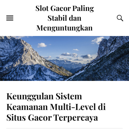
Slot Gacor Paling
Stabil dan
Menguntungkan
Keunggulan Sistem
Keamanan Multi-Level di
Situs Gacor Terpercaya