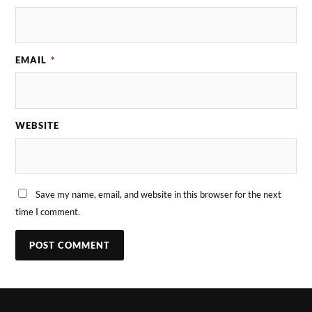
EMAIL
*
WEBSITE
Save my name, email, and website in this browser for the next
time I comment.