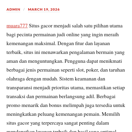
ADMIN
MARCH 19, 2026
muara777
Situs gacor menjadi salah satu pilihan utama
bagi pecinta permainan judi online yang ingin meraih
kemenangan maksimal. Dengan fitur dan layanan
terbaik, situs ini menawarkan pengalaman bermain yang
aman dan menguntungkan. Pengguna dapat menikmati
berbagai jenis permainan seperti slot, poker, dan taruhan
olahraga dengan mudah. Sistem keamanan dan
transparansi menjadi prioritas utama, memastikan setiap
transaksi dan permainan berlangsung adil. Berbagai
promo menarik dan bonus melimpah juga tersedia untuk
meningkatkan peluang kemenangan pemain. Memilih
situs gacor yang terpercaya sangat penting dalam
mendapatkan layanan terbaik dan hasil yang optimal.