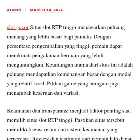
ADMIN
MARCH 14, 2026
slot gacor
Situs slot RTP tinggi menawarkan peluang
menang yang lebih besar bagi pemain. Dengan
persentase pengembalian yang tinggi, pemain dapat
menikmati pengalaman bermain yang lebih
menguntungkan. Keuntungan utama dari situs ini adalah
peluang mendapatkan kemenangan besar dengan modal
yang relatif kecil. Pilihan game yang beragam juga
menambah keseruan dan variasi.
Keamanan dan transparansi menjadi faktor penting saat
memilih situs slot RTP tinggi. Pastikan situs tersebut
memiliki lisensi resmi dan sistem keamanan yang
terpercaya. Review dan testimoni dari pemain lain dapat