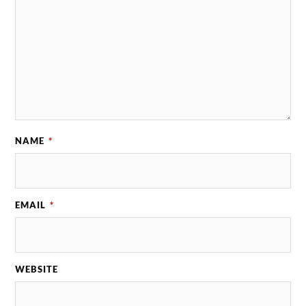
NAME
*
EMAIL
*
WEBSITE