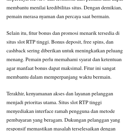
membantu menilai kredibilitas situs. Dengan demikian,
pemain merasa nyaman dan percaya saat bermain.
Selain itu, fitur bonus dan promosi menarik tersedia di
situs slot RTP tinggi. Bonus deposit, free spins, dan
cashback sering diberikan untuk meningkatkan peluang
menang. Pemain perlu memahami syarat dan ketentuan
agar manfaat bonus dapat maksimal. Fitur ini sangat
membantu dalam memperpanjang waktu bermain.
Terakhir, kenyamanan akses dan layanan pelanggan
menjadi prioritas utama. Situs slot RTP tinggi
menyediakan interface ramah pengguna dan metode
pembayaran yang beragam. Dukungan pelanggan yang
responsif memastikan masalah terselesaikan dengan