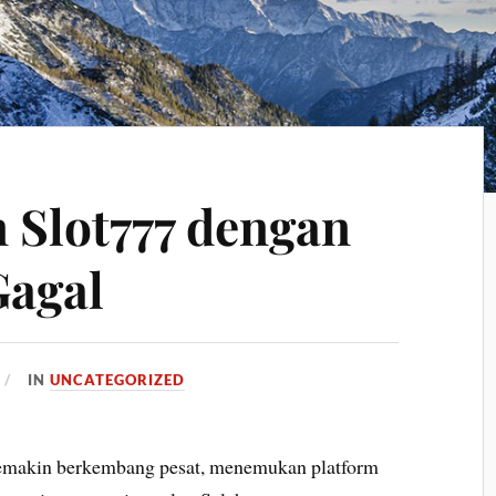
 Slot777 dengan
Gagal
IN
UNCATEGORIZED
semakin berkembang pesat, menemukan platform