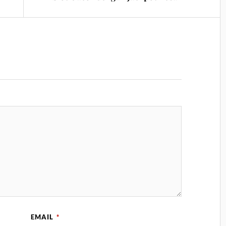
EMAIL
*