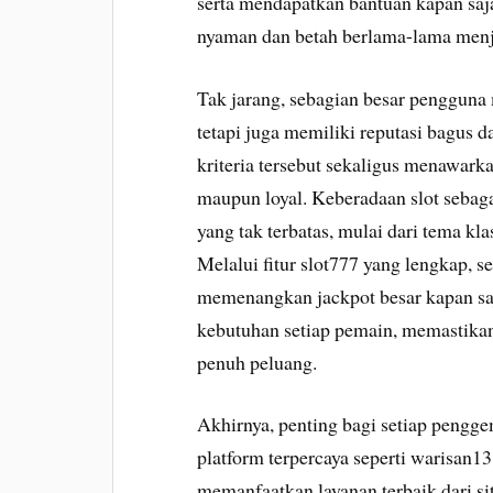
serta mendapatkan bantuan kapan sa
nyaman dan betah berlama-lama menjela
Tak jarang, sebagian besar pengguna
tetapi juga memiliki reputasi bagus
kriteria tersebut sekaligus menawark
maupun loyal. Keberadaan slot sebag
yang tak terbatas, mulai dari tema k
Melalui fitur slot777 yang lengkap, 
memenangkan jackpot besar kapan saj
kebutuhan setiap pemain, memastikan
penuh peluang.
Akhirnya, penting bagi setiap penggem
platform terpercaya seperti warisan
memanfaatkan layanan terbaik dari si