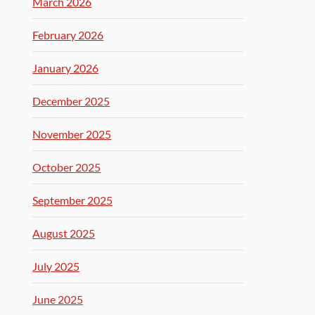
March 2026
February 2026
January 2026
December 2025
November 2025
October 2025
September 2025
August 2025
July 2025
June 2025