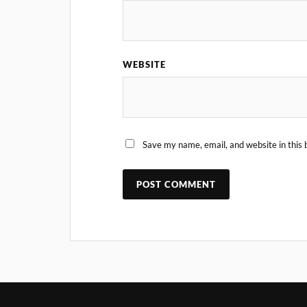
WEBSITE
Save my name, email, and website in this 