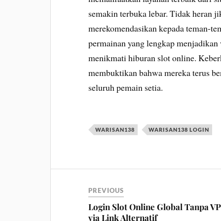
semakin terbuka lebar. Tidak heran j
merekomendasikan kepada teman-tem
permainan yang lengkap menjadikan w
menikmati hiburan slot online. Kebe
membuktikan bahwa mereka terus be
seluruh pemain setia.
WARISAN138
WARISAN138 LOGIN
PREVIOUS
Login Slot Online Global Tanpa V
via Link Alternatif