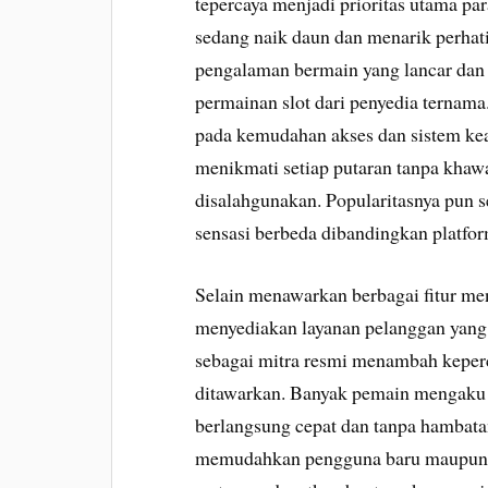
tepercaya menjadi prioritas utama pa
sedang naik daun dan menarik perhat
pengalaman bermain yang lancar dan 
permainan slot dari penyedia terna
pada kemudahan akses dan sistem kea
menikmati setiap putaran tanpa khaw
disalahgunakan. Popularitasnya pu
sensasi berbeda dibandingkan platform
Selain menawarkan berbagai fitur me
menyediakan layanan pelanggan yang 
sebagai mitra resmi menambah keperc
ditawarkan. Banyak pemain mengaku p
berlangsung cepat dan tanpa hambatan
memudahkan pengguna baru maupun