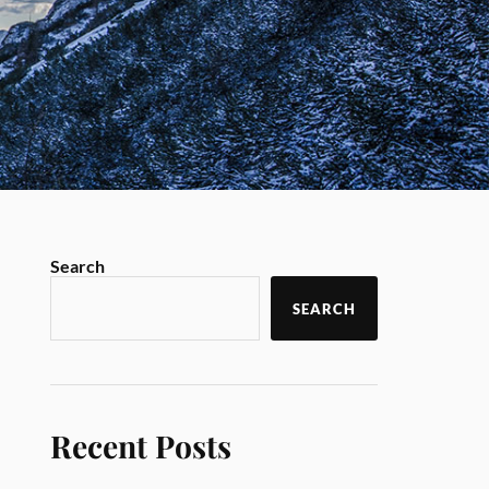
Search
SEARCH
Recent Posts