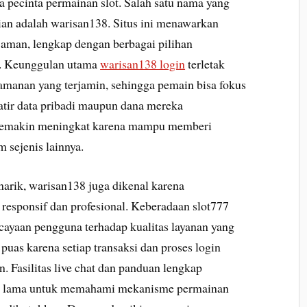
ra pecinta permainan slot. Salah satu nama yang
ian adalah warisan138. Situs ini menawarkan
aman, lengkap dengan berbagai pilihan
ma. Keunggulan utama
warisan138 login
terletak
manan yang terjamin, sehingga pemain bisa fokus
atir data pribadi maupun dana mereka
n semakin meningkat karena mampu memberi
 sejenis lainnya.
narik, warisan138 juga dikenal karena
responsif dan profesional. Keberadaan slot777
ayaan pengguna terhadap kualitas layanan yang
uas karena setiap transaksi dan proses login
. Fasilitas live chat dan panduan lengkap
 lama untuk memahami mekanisme permainan