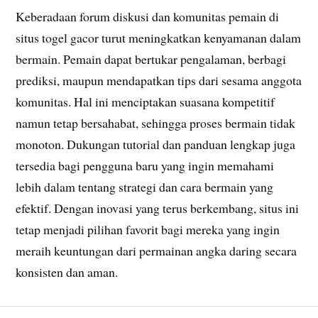
Keberadaan forum diskusi dan komunitas pemain di
situs togel gacor turut meningkatkan kenyamanan dalam
bermain. Pemain dapat bertukar pengalaman, berbagi
prediksi, maupun mendapatkan tips dari sesama anggota
komunitas. Hal ini menciptakan suasana kompetitif
namun tetap bersahabat, sehingga proses bermain tidak
monoton. Dukungan tutorial dan panduan lengkap juga
tersedia bagi pengguna baru yang ingin memahami
lebih dalam tentang strategi dan cara bermain yang
efektif. Dengan inovasi yang terus berkembang, situs ini
tetap menjadi pilihan favorit bagi mereka yang ingin
meraih keuntungan dari permainan angka daring secara
konsisten dan aman.