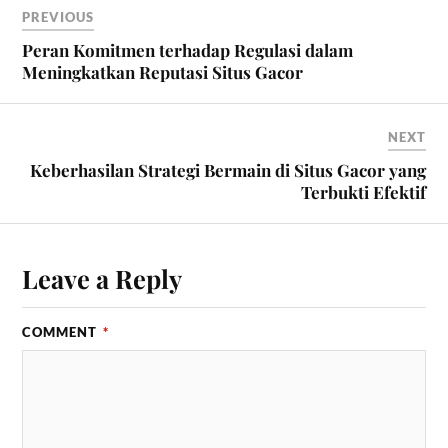
PREVIOUS
Peran Komitmen terhadap Regulasi dalam
Meningkatkan Reputasi Situs Gacor
NEXT
Keberhasilan Strategi Bermain di Situs Gacor yang
Terbukti Efektif
Leave a Reply
COMMENT
*