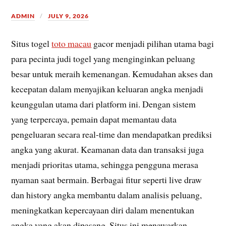
ADMIN
JULY 9, 2026
Situs togel
toto macau
gacor menjadi pilihan utama bagi
para pecinta judi togel yang menginginkan peluang
besar untuk meraih kemenangan. Kemudahan akses dan
kecepatan dalam menyajikan keluaran angka menjadi
keunggulan utama dari platform ini. Dengan sistem
yang terpercaya, pemain dapat memantau data
pengeluaran secara real-time dan mendapatkan prediksi
angka yang akurat. Keamanan data dan transaksi juga
menjadi prioritas utama, sehingga pengguna merasa
nyaman saat bermain. Berbagai fitur seperti live draw
dan history angka membantu dalam analisis peluang,
meningkatkan kepercayaan diri dalam menentukan
angka yang akan dipasang. Situs ini menawarkan