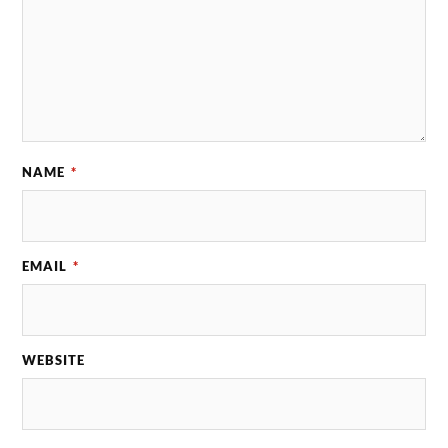
NAME
*
EMAIL
*
WEBSITE