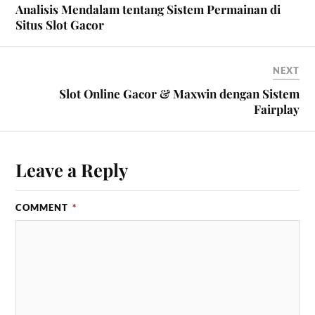
Analisis Mendalam tentang Sistem Permainan di
Situs Slot Gacor
NEXT
Slot Online Gacor & Maxwin dengan Sistem
Fairplay
Leave a Reply
COMMENT
*