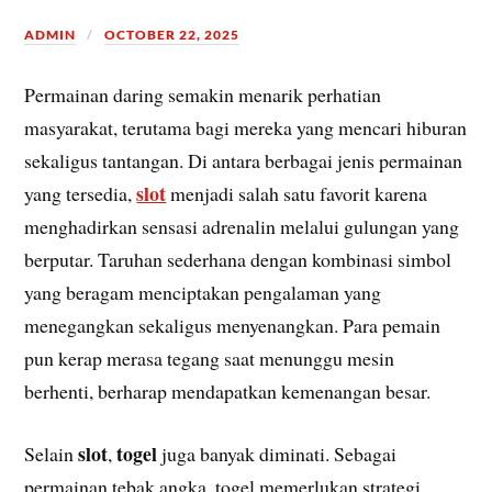
ADMIN
OCTOBER 22, 2025
Permainan daring semakin menarik perhatian
masyarakat, terutama bagi mereka yang mencari hiburan
sekaligus tantangan. Di antara berbagai jenis permainan
slot
yang tersedia,
menjadi salah satu favorit karena
menghadirkan sensasi adrenalin melalui gulungan yang
berputar. Taruhan sederhana dengan kombinasi simbol
yang beragam menciptakan pengalaman yang
menegangkan sekaligus menyenangkan. Para pemain
pun kerap merasa tegang saat menunggu mesin
berhenti, berharap mendapatkan kemenangan besar.
slot
togel
Selain
,
juga banyak diminati. Sebagai
permainan tebak angka, togel memerlukan strategi,