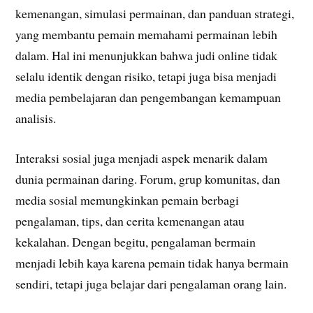
kemenangan, simulasi permainan, dan panduan strategi,
yang membantu pemain memahami permainan lebih
dalam. Hal ini menunjukkan bahwa judi online tidak
selalu identik dengan risiko, tetapi juga bisa menjadi
media pembelajaran dan pengembangan kemampuan
analisis.
Interaksi sosial juga menjadi aspek menarik dalam
dunia permainan daring. Forum, grup komunitas, dan
media sosial memungkinkan pemain berbagi
pengalaman, tips, dan cerita kemenangan atau
kekalahan. Dengan begitu, pengalaman bermain
menjadi lebih kaya karena pemain tidak hanya bermain
sendiri, tetapi juga belajar dari pengalaman orang lain.