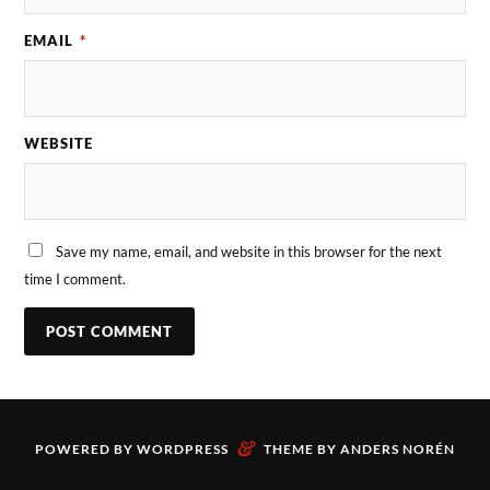
EMAIL
*
WEBSITE
Save my name, email, and website in this browser for the next
time I comment.
&
POWERED BY
WORDPRESS
THEME BY
ANDERS NORÉN