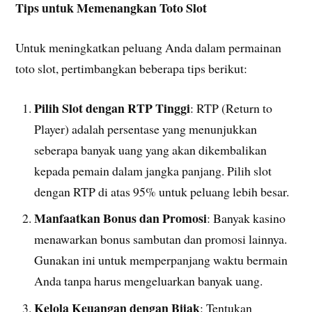
Tips untuk Memenangkan Toto Slot
Untuk meningkatkan peluang Anda dalam permainan
toto slot, pertimbangkan beberapa tips berikut:
Pilih Slot dengan RTP Tinggi
: RTP (Return to
Player) adalah persentase yang menunjukkan
seberapa banyak uang yang akan dikembalikan
kepada pemain dalam jangka panjang. Pilih slot
dengan RTP di atas 95% untuk peluang lebih besar.
Manfaatkan Bonus dan Promosi
: Banyak kasino
menawarkan bonus sambutan dan promosi lainnya.
Gunakan ini untuk memperpanjang waktu bermain
Anda tanpa harus mengeluarkan banyak uang.
Kelola Keuangan dengan Bijak
: Tentukan