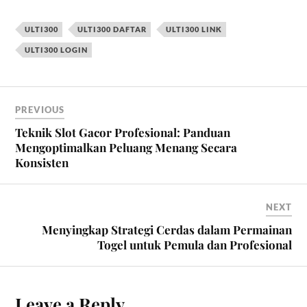
ULTI300
ULTI300 DAFTAR
ULTI300 LINK
ULTI300 LOGIN
PREVIOUS
Teknik Slot Gacor Profesional: Panduan
Mengoptimalkan Peluang Menang Secara
Konsisten
NEXT
Menyingkap Strategi Cerdas dalam Permainan
Togel untuk Pemula dan Profesional
Leave a Reply