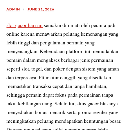
ADMIN
JUNE 21, 2026
slot gacor hari ini
semakin diminati oleh pecinta judi
online karena menawarkan peluang kemenangan yang
lebih tinggi dan pengalaman bermain yang
menyenangkan. Keberadaan platform ini memudahkan
pemain dalam mengakses berbagai jenis permainan
seperti slot, togel, dan poker dengan sistem yang aman
dan terpercaya. Fitur-fitur canggih yang disediakan
memastikan transaksi cepat dan tanpa hambatan,
sehingga pemain dapat fokus pada permainan tanpa
takut kehilangan uang. Selain itu, situs gacor biasanya
menyediakan bonus menarik serta promo reguler yang
meningkatkan peluang mendapatkan keuntungan besar.
Dengan reputasi yang solid, pemain merasa lebih