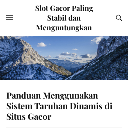
Slot Gacor Paling
Stabil dan
Menguntungkan
Panduan Menggunakan
Sistem Taruhan Dinamis di
Situs Gacor