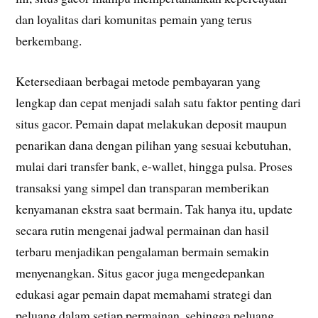
dan loyalitas dari komunitas pemain yang terus
berkembang.
Ketersediaan berbagai metode pembayaran yang
lengkap dan cepat menjadi salah satu faktor penting dari
situs gacor. Pemain dapat melakukan deposit maupun
penarikan dana dengan pilihan yang sesuai kebutuhan,
mulai dari transfer bank, e-wallet, hingga pulsa. Proses
transaksi yang simpel dan transparan memberikan
kenyamanan ekstra saat bermain. Tak hanya itu, update
secara rutin mengenai jadwal permainan dan hasil
terbaru menjadikan pengalaman bermain semakin
menyenangkan. Situs gacor juga mengedepankan
edukasi agar pemain dapat memahami strategi dan
peluang dalam setiap permainan, sehingga peluang