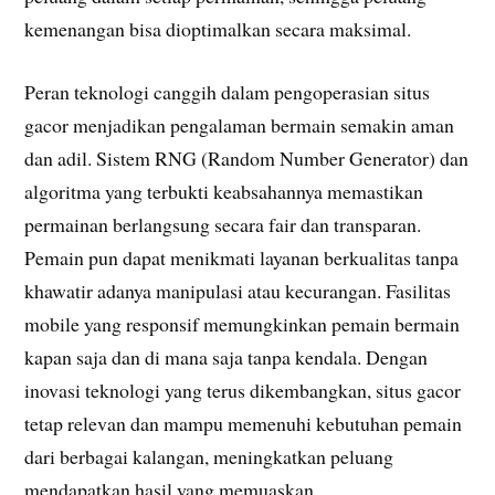
kemenangan bisa dioptimalkan secara maksimal.
Peran teknologi canggih dalam pengoperasian situs
gacor menjadikan pengalaman bermain semakin aman
dan adil. Sistem RNG (Random Number Generator) dan
algoritma yang terbukti keabsahannya memastikan
permainan berlangsung secara fair dan transparan.
Pemain pun dapat menikmati layanan berkualitas tanpa
khawatir adanya manipulasi atau kecurangan. Fasilitas
mobile yang responsif memungkinkan pemain bermain
kapan saja dan di mana saja tanpa kendala. Dengan
inovasi teknologi yang terus dikembangkan, situs gacor
tetap relevan dan mampu memenuhi kebutuhan pemain
dari berbagai kalangan, meningkatkan peluang
mendapatkan hasil yang memuaskan.