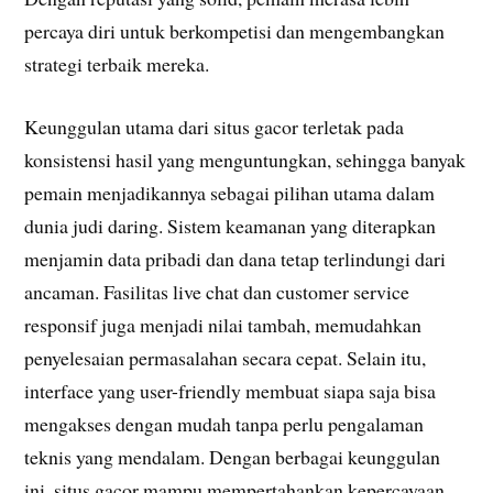
percaya diri untuk berkompetisi dan mengembangkan
strategi terbaik mereka.
Keunggulan utama dari situs gacor terletak pada
konsistensi hasil yang menguntungkan, sehingga banyak
pemain menjadikannya sebagai pilihan utama dalam
dunia judi daring. Sistem keamanan yang diterapkan
menjamin data pribadi dan dana tetap terlindungi dari
ancaman. Fasilitas live chat dan customer service
responsif juga menjadi nilai tambah, memudahkan
penyelesaian permasalahan secara cepat. Selain itu,
interface yang user-friendly membuat siapa saja bisa
mengakses dengan mudah tanpa perlu pengalaman
teknis yang mendalam. Dengan berbagai keunggulan
ini, situs gacor mampu mempertahankan kepercayaan