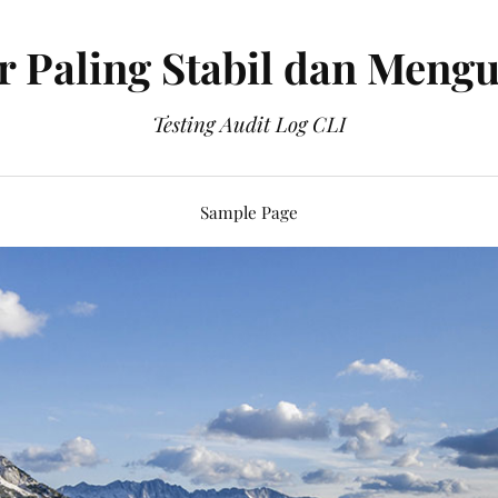
r Paling Stabil dan Men
Testing Audit Log CLI
Sample Page