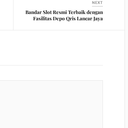
NEXT
Bandar Slot Resmi Terbaik dengan
Fasilitas Depo Qris Lancar Jaya