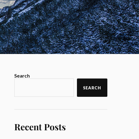
Search
SEARCH
Recent Posts