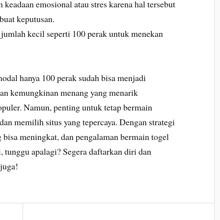
keadaan emosional atau stres karena hal tersebut
uat keputusan.
jumlah kecil seperti 100 perak untuk menekan
modal hanya 100 perak sudah bisa menjadi
 dan kemungkinan menang yang menarik
puler. Namun, penting untuk tetap bermain
an memilih situs yang tepercaya. Dengan strategi
 bisa meningkat, dan pengalaman bermain togel
, tunggu apalagi? Segera daftarkan diri dan
 juga!