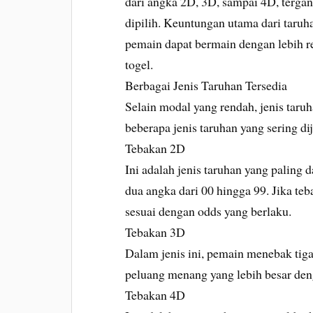
dari angka 2D, 3D, sampai 4D, tergan
dipilih. Keuntungan utama dari taruha
pemain dapat bermain dengan lebih re
togel.
Berbagai Jenis Taruhan Tersedia
Selain modal yang rendah, jenis taruh
beberapa jenis taruhan yang sering dij
Tebakan 2D
Ini adalah jenis taruhan yang paling
dua angka dari 00 hingga 99. Jika t
sesuai dengan odds yang berlaku.
Tebakan 3D
Dalam jenis ini, pemain menebak tiga
peluang menang yang lebih besar deng
Tebakan 4D