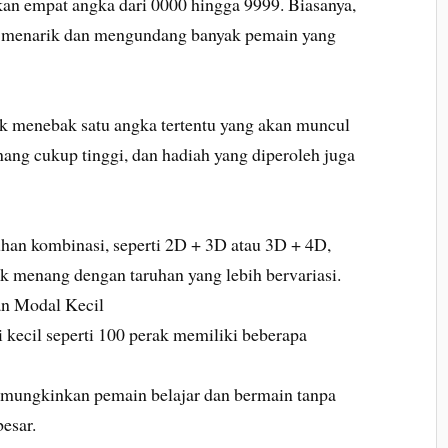
tkan empat angka dari 0000 hingga 9999. Biasanya,
at menarik dan mengundang banyak pemain yang
k menebak satu angka tertentu yang akan muncul
ang cukup tinggi, dan hadiah yang diperoleh juga
uhan kombinasi, seperti 2D + 3D atau 3D + 4D,
k menang dengan taruhan yang lebih bervariasi.
an Modal Kecil
i kecil seperti 100 perak memiliki beberapa
emungkinkan pemain belajar dan bermain tanpa
esar.