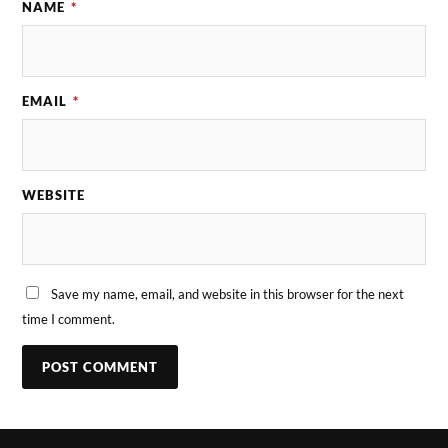
NAME
*
EMAIL
*
WEBSITE
Save my name, email, and website in this browser for the next
time I comment.