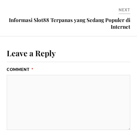
NEXT
Informasi Slot88 Terpanas yang Sedang Populer di
Internet
Leave a Reply
COMMENT
*