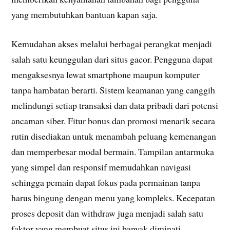
yang membutuhkan bantuan kapan saja.
Kemudahan akses melalui berbagai perangkat menjadi
salah satu keunggulan dari situs gacor. Pengguna dapat
mengaksesnya lewat smartphone maupun komputer
tanpa hambatan berarti. Sistem keamanan yang canggih
melindungi setiap transaksi dan data pribadi dari potensi
ancaman siber. Fitur bonus dan promosi menarik secara
rutin disediakan untuk menambah peluang kemenangan
dan memperbesar modal bermain. Tampilan antarmuka
yang simpel dan responsif memudahkan navigasi
sehingga pemain dapat fokus pada permainan tanpa
harus bingung dengan menu yang kompleks. Kecepatan
proses deposit dan withdraw juga menjadi salah satu
faktor yang membuat situs ini banyak diminati.