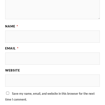
NAME
*
EMAIL
*
WEBSITE
Save my name, email, and website in this browser for the next
time I comment.