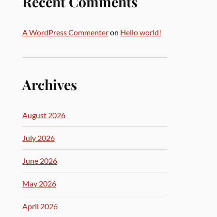
Recent Comments
A WordPress Commenter
on
Hello world!
Archives
August 2026
July 2026
June 2026
May 2026
April 2026