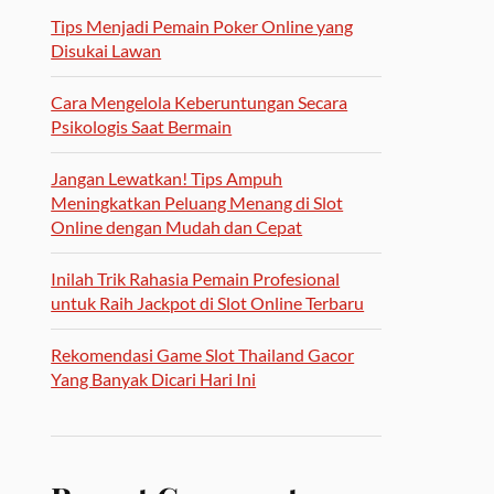
Tips Menjadi Pemain Poker Online yang
Disukai Lawan
Cara Mengelola Keberuntungan Secara
Psikologis Saat Bermain
Jangan Lewatkan! Tips Ampuh
Meningkatkan Peluang Menang di Slot
Online dengan Mudah dan Cepat
Inilah Trik Rahasia Pemain Profesional
untuk Raih Jackpot di Slot Online Terbaru
Rekomendasi Game Slot Thailand Gacor
Yang Banyak Dicari Hari Ini