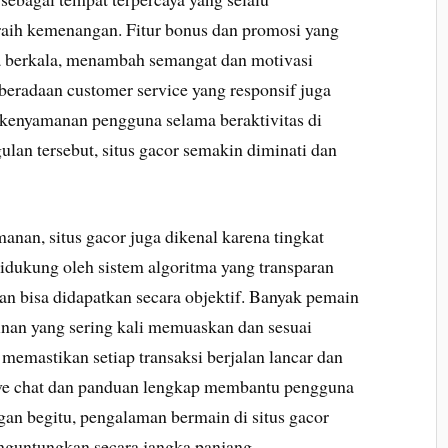
aih kemenangan. Fitur bonus dan promosi yang
ra berkala, menambah semangat dan motivasi
eberadaan customer service yang responsif juga
kenyamanan pengguna selama beraktivitas di
ulan tersebut, situs gacor semakin diminati dan
anan, situs gacor juga dikenal karena tingkat
didukung oleh sistem algoritma yang transparan
an bisa didapatkan secara objektif. Banyak pemain
inan yang sering kali memuaskan dan sesuai
memastikan setiap transaksi berjalan lancar dan
live chat dan panduan lengkap membantu pengguna
gan begitu, pengalaman bermain di situs gacor
guntungkan secara jangka panjang.