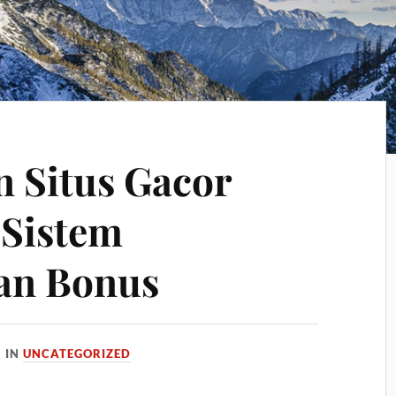
 Situs Gacor
 Sistem
an Bonus
IN
UNCATEGORIZED