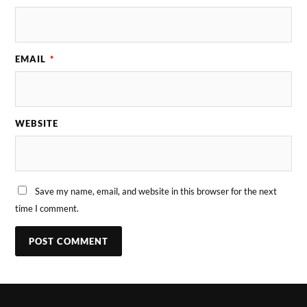
EMAIL
*
WEBSITE
Save my name, email, and website in this browser for the next
time I comment.