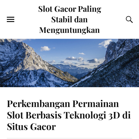
Slot Gacor Paling
Stabil dan
Menguntungkan
Perkembangan Permainan
Slot Berbasis Teknologi 3D di
Situs Gacor