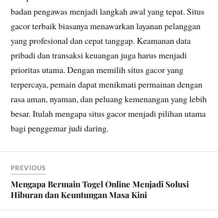
badan pengawas menjadi langkah awal yang tepat. Situs
gacor terbaik biasanya menawarkan layanan pelanggan
yang profesional dan cepat tanggap. Keamanan data
pribadi dan transaksi keuangan juga harus menjadi
prioritas utama. Dengan memilih situs gacor yang
terpercaya, pemain dapat menikmati permainan dengan
rasa aman, nyaman, dan peluang kemenangan yang lebih
besar. Itulah mengapa situs gacor menjadi pilihan utama
bagi penggemar judi daring.
PREVIOUS
Mengapa Bermain Togel Online Menjadi Solusi
Hiburan dan Keuntungan Masa Kini