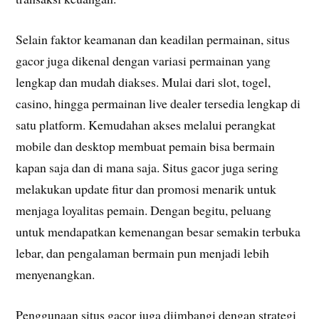
Selain faktor keamanan dan keadilan permainan, situs
gacor juga dikenal dengan variasi permainan yang
lengkap dan mudah diakses. Mulai dari slot, togel,
casino, hingga permainan live dealer tersedia lengkap di
satu platform. Kemudahan akses melalui perangkat
mobile dan desktop membuat pemain bisa bermain
kapan saja dan di mana saja. Situs gacor juga sering
melakukan update fitur dan promosi menarik untuk
menjaga loyalitas pemain. Dengan begitu, peluang
untuk mendapatkan kemenangan besar semakin terbuka
lebar, dan pengalaman bermain pun menjadi lebih
menyenangkan.
Penggunaan situs gacor juga diimbangi dengan strategi