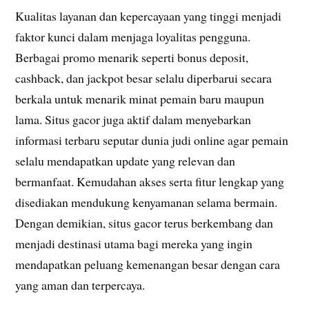
Kualitas layanan dan kepercayaan yang tinggi menjadi
faktor kunci dalam menjaga loyalitas pengguna.
Berbagai promo menarik seperti bonus deposit,
cashback, dan jackpot besar selalu diperbarui secara
berkala untuk menarik minat pemain baru maupun
lama. Situs gacor juga aktif dalam menyebarkan
informasi terbaru seputar dunia judi online agar pemain
selalu mendapatkan update yang relevan dan
bermanfaat. Kemudahan akses serta fitur lengkap yang
disediakan mendukung kenyamanan selama bermain.
Dengan demikian, situs gacor terus berkembang dan
menjadi destinasi utama bagi mereka yang ingin
mendapatkan peluang kemenangan besar dengan cara
yang aman dan terpercaya.