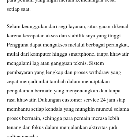
setiap saat.
Selain keunggulan dari segi layanan, situs gacor dikenal
karena kecepatan akses dan stabilitasnya yang tinggi.
Pengguna dapat mengakses melalui berbagai perangkat,
mulai dari komputer hingga smartphone, tanpa khawatir
mengalami lag atau gangguan teknis. Sistem
pembayaran yang lengkap dan proses withdraw yang
cepat menjadi nilai tambah dalam menciptakan
pengalaman bermain yang menyenangkan dan tanpa
rasa khawatir. Dukungan customer service 24 jam siap
membantu setiap kendala yang mungkin muncul selama
proses bermain, sehingga para pemain merasa lebih
tenang dan fokus dalam menjalankan aktivitas judi
online mereka.