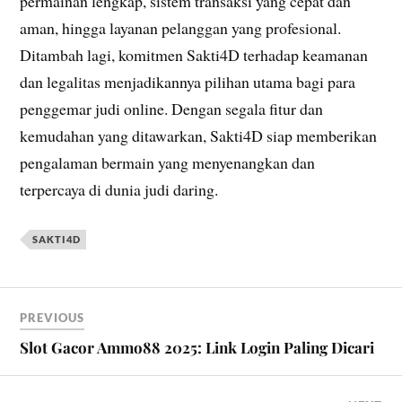
permainan lengkap, sistem transaksi yang cepat dan
aman, hingga layanan pelanggan yang profesional.
Ditambah lagi, komitmen Sakti4D terhadap keamanan
dan legalitas menjadikannya pilihan utama bagi para
penggemar judi online. Dengan segala fitur dan
kemudahan yang ditawarkan, Sakti4D siap memberikan
pengalaman bermain yang menyenangkan dan
terpercaya di dunia judi daring.
SAKTI4D
PREVIOUS
Slot Gacor Ammo88 2025: Link Login Paling Dicari