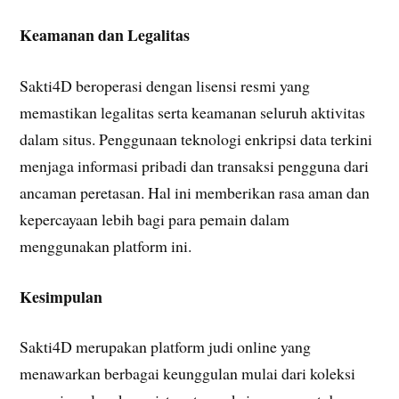
Keamanan dan Legalitas
Sakti4D beroperasi dengan lisensi resmi yang
memastikan legalitas serta keamanan seluruh aktivitas
dalam situs. Penggunaan teknologi enkripsi data terkini
menjaga informasi pribadi dan transaksi pengguna dari
ancaman peretasan. Hal ini memberikan rasa aman dan
kepercayaan lebih bagi para pemain dalam
menggunakan platform ini.
Kesimpulan
Sakti4D merupakan platform judi online yang
menawarkan berbagai keunggulan mulai dari koleksi