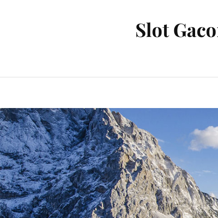
Slot Gaco