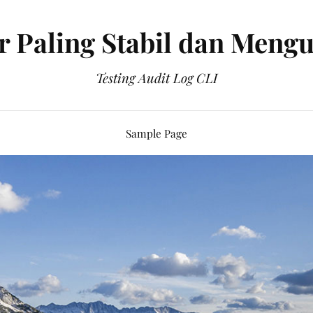
r Paling Stabil dan Men
Testing Audit Log CLI
Sample Page