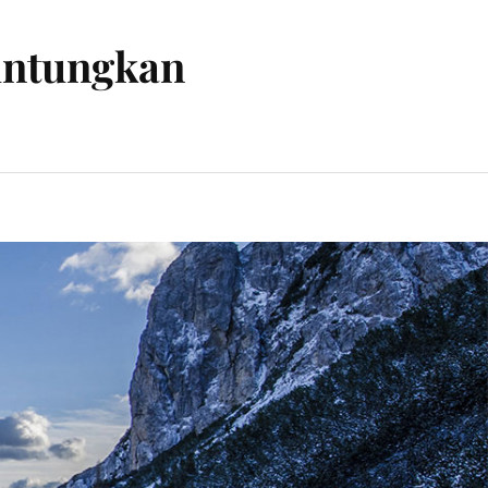
guntungkan