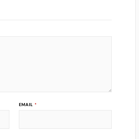
EMAIL
*