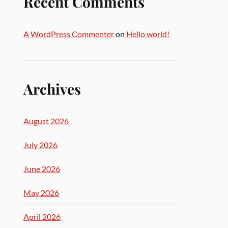
Recent Comments
A WordPress Commenter
on
Hello world!
Archives
August 2026
July 2026
June 2026
May 2026
April 2026