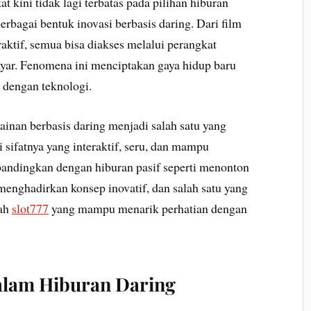
t kini tidak lagi terbatas pada pilihan hiburan
rbagai bentuk inovasi berbasis daring. Dari film
aktif, semua bisa diakses melalui perangkat
ayar. Fenomena ini menciptakan gaya hidup baru
t dengan teknologi.
ainan berbasis daring menjadi salah satu yang
ri sifatnya yang interaktif, seru, dan mampu
andingkan dengan hiburan pasif seperti menonton
enghadirkan konsep inovatif, dan salah satu yang
lah
slot777
yang mampu menarik perhatian dengan
alam Hiburan Daring