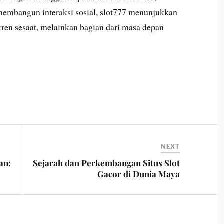
 membangun interaksi sosial, slot777 menunjukkan
ren sesaat, melainkan bagian dari masa depan
NEXT
an:
Sejarah dan Perkembangan Situs Slot
Gacor di Dunia Maya