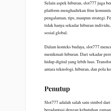
Selain aspek hiburan, slot777 juga b
platform menghadirkan fitur komuni
pengalaman, tips, maupun strategi. 
tidak hanya sekadar hiburan individu
sosial global.
Dalam konteks budaya, slot777 menc
menikmati hiburan. Dari sekadar perm
hidup digital yang lebih luas. Trans
antara teknologi, hiburan, dan pola 
Penutup
Slot777 adalah salah satu simbol dar
beradaptasi dengan kebutuhan zaman. 