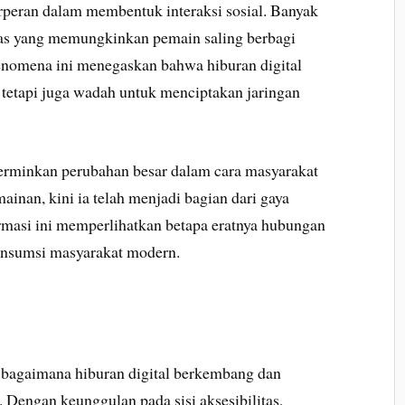
erperan dalam membentuk interaksi sosial. Banyak
tas yang memungkinkan pemain saling berbagi
Fenomena ini menegaskan bahwa hiburan digital
, tetapi juga wadah untuk menciptakan jaringan
erminkan perubahan besar dalam cara masyarakat
ainan, kini ia telah menjadi bagian dari gaya
formasi ini memperlihatkan betapa eratnya hubungan
konsumsi masyarakat modern.
i bagaimana hiburan digital berkembang dan
Dengan keunggulan pada sisi aksesibilitas,