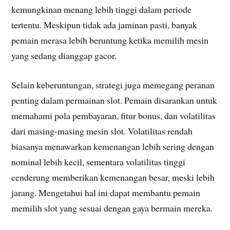
kemungkinan menang lebih tinggi dalam periode
tertentu. Meskipun tidak ada jaminan pasti, banyak
pemain merasa lebih beruntung ketika memilih mesin
yang sedang dianggap gacor.
Selain keberuntungan, strategi juga memegang peranan
penting dalam permainan slot. Pemain disarankan untuk
memahami pola pembayaran, fitur bonus, dan volatilitas
dari masing-masing mesin slot. Volatilitas rendah
biasanya menawarkan kemenangan lebih sering dengan
nominal lebih kecil, sementara volatilitas tinggi
cenderung memberikan kemenangan besar, meski lebih
jarang. Mengetahui hal ini dapat membantu pemain
memilih slot yang sesuai dengan gaya bermain mereka.