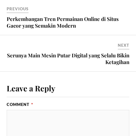
PREVIOUS
Perkembangan Tren Permainan Online di Situs
Gacor yang Semakin Modern
NEXT
Serunya Main Mesin Putar Digital yang Selalu Bikin
Ketagihan
Leave a Reply
COMMENT
*