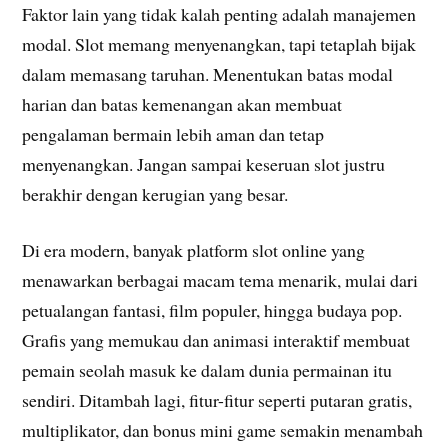
Faktor lain yang tidak kalah penting adalah manajemen
modal. Slot memang menyenangkan, tapi tetaplah bijak
dalam memasang taruhan. Menentukan batas modal
harian dan batas kemenangan akan membuat
pengalaman bermain lebih aman dan tetap
menyenangkan. Jangan sampai keseruan slot justru
berakhir dengan kerugian yang besar.
Di era modern, banyak platform slot online yang
menawarkan berbagai macam tema menarik, mulai dari
petualangan fantasi, film populer, hingga budaya pop.
Grafis yang memukau dan animasi interaktif membuat
pemain seolah masuk ke dalam dunia permainan itu
sendiri. Ditambah lagi, fitur-fitur seperti putaran gratis,
multiplikator, dan bonus mini game semakin menambah