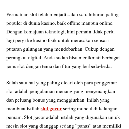
Permainan slot telah menjadi salah satu hiburan paling
populer di dunia kasino, baik offline maupun online.
Dengan kemajuan teknologi, kini pemain tidak perlu
lagi pergi ke kasino fisik untuk merasakan sensasi
putaran gulungan yang mendebarkan. Cukup dengan
perangkat digital, Anda sudah bisa menikmati berbagai
jenis slot dengan tema dan fitur yang berbeda-beda.
Salah satu hal yang paling dicari oleh para penggemar
slot adalah pengalaman menang yang menyenangkan
dan peluang bonus yang menggiurkan. Inilah yang
slot gacor
membuat istilah
sering muncul di kalangan
pemain. Slot gacor adalah istilah yang digunakan untuk
mesin slot yang dianggap sedang “panas” atau memiliki