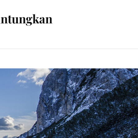
guntungkan