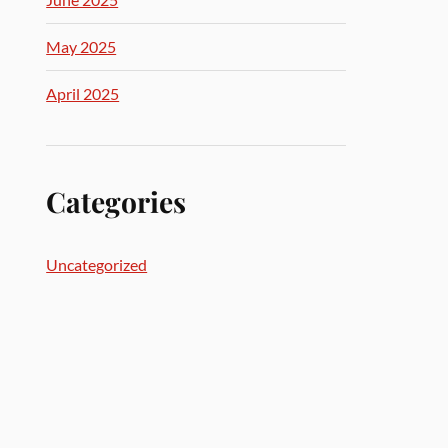
May 2025
April 2025
Categories
Uncategorized