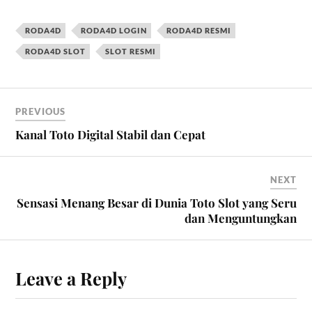
RODA4D
RODA4D LOGIN
RODA4D RESMI
RODA4D SLOT
SLOT RESMI
PREVIOUS
Kanal Toto Digital Stabil dan Cepat
NEXT
Sensasi Menang Besar di Dunia Toto Slot yang Seru
dan Menguntungkan
Leave a Reply