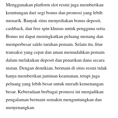
Menggunakan platform slot resmi juga memberikan
keuntungan dari segi bonus dan promosi yang lebih
menarik. Banyak situs menyediakan bonus deposit,
cashback, dan free spin khusus untuk pengguna setia.
Bonus ini dapat meningkatkan peluang menang dan
memperbesar saldo taruhan pemain. Selain itu, fitur
transaksi yang cepat dan aman memudahkan pemain
dalam melakukan deposit dan penarikan dana secara
instan. Dengan demikian, bermain di situs resmi tidak
hanya memberikan jaminan keamanan, tetapi juga
peluang yang lebih besar untuk meraih kemenangan
besar. Keberadaan berbagai promosi ini menjadikan
pengalaman bermain semakin menguntungkan dan
menyenangkan.