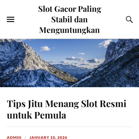
Slot Gacor Paling
Stabil dan
Menguntungkan
Tips Jitu Menang Slot Resmi
untuk Pemula
ADMIN
JANUARY 10, 2026