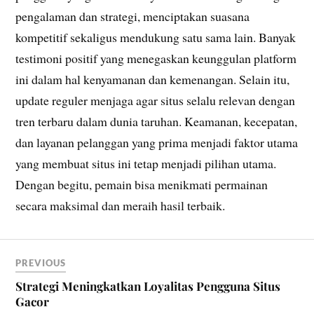
pengalaman dan strategi, menciptakan suasana
kompetitif sekaligus mendukung satu sama lain. Banyak
testimoni positif yang menegaskan keunggulan platform
ini dalam hal kenyamanan dan kemenangan. Selain itu,
update reguler menjaga agar situs selalu relevan dengan
tren terbaru dalam dunia taruhan. Keamanan, kecepatan,
dan layanan pelanggan yang prima menjadi faktor utama
yang membuat situs ini tetap menjadi pilihan utama.
Dengan begitu, pemain bisa menikmati permainan
secara maksimal dan meraih hasil terbaik.
PREVIOUS
Strategi Meningkatkan Loyalitas Pengguna Situs
Gacor