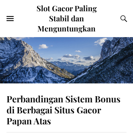
Slot Gacor Paling
Stabil dan
Menguntungkan
Perbandingan Sistem Bonus
di Berbagai Situs Gacor
Papan Atas