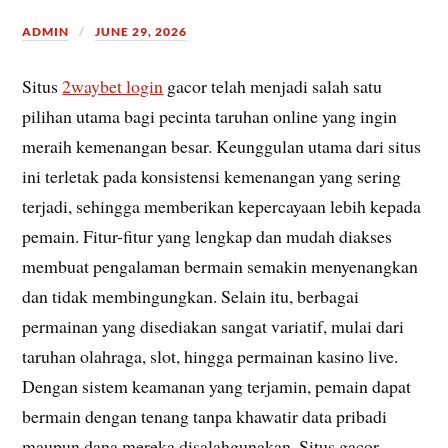
ADMIN
JUNE 29, 2026
Situs
2waybet login
gacor telah menjadi salah satu
pilihan utama bagi pecinta taruhan online yang ingin
meraih kemenangan besar. Keunggulan utama dari situs
ini terletak pada konsistensi kemenangan yang sering
terjadi, sehingga memberikan kepercayaan lebih kepada
pemain. Fitur-fitur yang lengkap dan mudah diakses
membuat pengalaman bermain semakin menyenangkan
dan tidak membingungkan. Selain itu, berbagai
permainan yang disediakan sangat variatif, mulai dari
taruhan olahraga, slot, hingga permainan kasino live.
Dengan sistem keamanan yang terjamin, pemain dapat
bermain dengan tenang tanpa khawatir data pribadi
maupun dana mereka disalahgunakan. Situs gacor